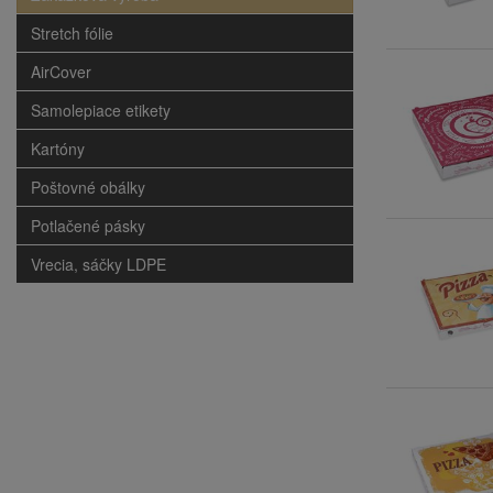
Stretch fólie
AirCover
Samolepiace etikety
Kartóny
Poštovné obálky
Potlačené pásky
Vrecia, sáčky LDPE