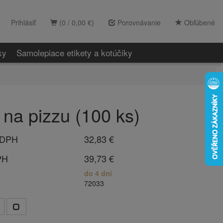
Prihlásiť
(0 / 0,00 €)
Porovnávanie
Obľúbené
ky
Samolepiace etikety a kotúčiky
 na pizzu (100 ks)
 DPH
32,83 €
PH
39,73 €
do 4 dní
72033