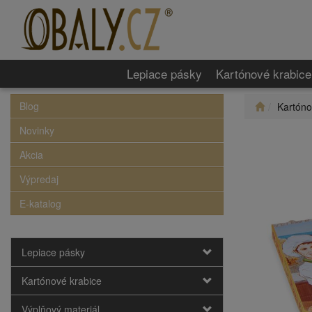
Lepiace pásky
Kartónové krabice
Blog
Kartóno
Novinky
Akcia
Výpredaj
E-katalog
Lepiace pásky
Kartónové krabice
Výplňový materiál