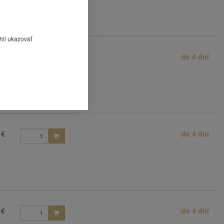
hli ukazovať
 €
do 4 dní
 odklápacím vekom.
 €
do 4 dní
 €
do 4 dní