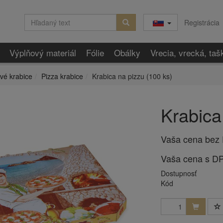
Registrácia
Výplňový materiál
Fólie
Obálky
Vrecia, vrecká, taš
vé krabice
Pizza krabice
Krabica na pizzu (100 ks)
Krabica
Vaša cena bez
Vaša cena s D
Dostupnosť
Kód