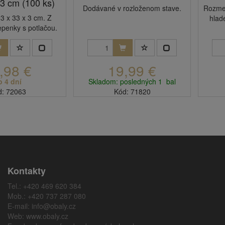
 3 cm (100 ks)
Dodávané v rozloženom stave.
Rozmer
3 x 33 x 3 cm. Z
hlad
lepenky s potlačou.
,98 €
19,99 €
o 4 dní
Skladom: posledných 1 bal
d: 72063
Kód: 71820
Kontakty
Tel.: +420 469 620 384
Mob.: +420 737 287 080
E-mail:
info@obaly.cz
Web:
www.obaly.cz