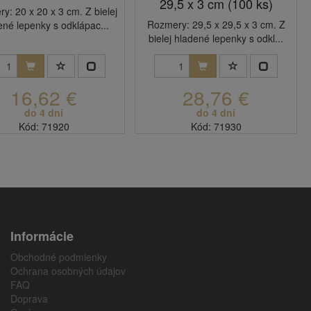
29,5 x 3 cm (100 ks)
y: 20 x 20 x 3 cm. Z bielej
Rozmery: 29,5 x 29,5 x 3 cm. Z
ené lepenky s odklápac...
bielej hladené lepenky s odkl...
16,62 €
28,76 €
do 4 dní
do 4 dní
Kód: 71920
Kód: 71930
Informácie
Obchodné podmienky
Ochrana osobných údajov
FAQ
Doprava