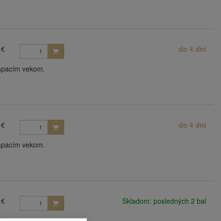
 €
do 4 dní
lápacím vekom.
 €
do 4 dní
lápacím vekom.
 €
Skladom: posledných 2 bal
odklápacím vekom.