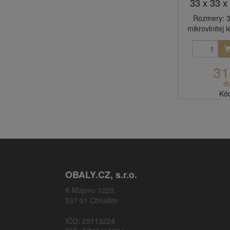
33 x 33 x
Rozmery: 3
mikrovlnitej 
31
d
Kó
OBALY.CZ, s.r.o.
K Májovu 1229,
537 01 Chrudim
IČO: 25113224