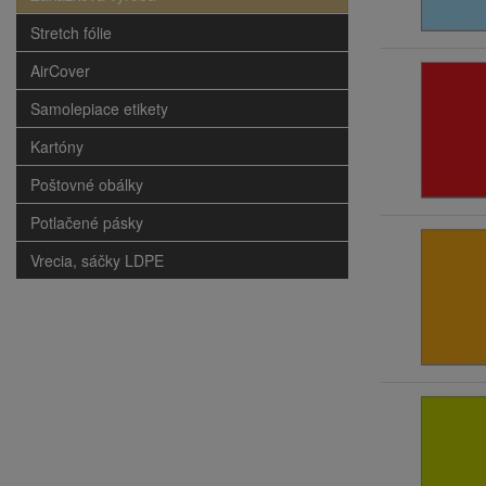
Stretch fólie
AirCover
Samolepiace etikety
Kartóny
Poštovné obálky
Potlačené pásky
Vrecia, sáčky LDPE