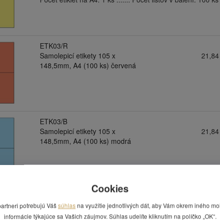
ETK03/R
Samolepicí etikety 105 x
21,84
148,5mm, A4 (100 ks) červená
ETK03/B
Samolepicí etikety 105 x
21,84
148,5mm, A4 (100 ks) modrá
Cookies
ETK03/RR
partneri potrebujú Váš
súhlas
na využitie jednotlivých dát, aby Vám okrem iného mo
Samolepicí etikety 105 x
21,84
148,5mm, A4 (100 ks) reflexní
informácie týkajúce sa Vašich záujmov. Súhlas udelíte kliknutím na políčko „OK“.