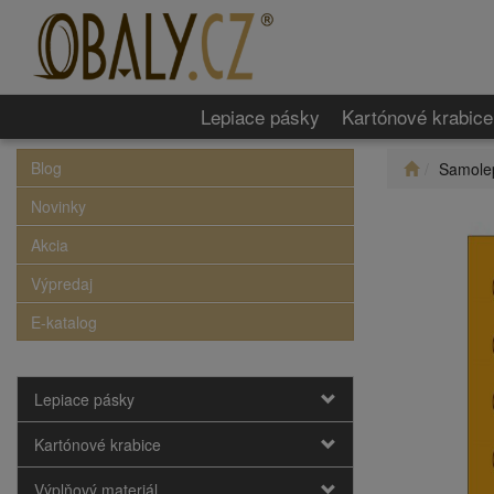
Lepiace pásky
Kartónové krabice
Blog
Samolep
Novinky
Akcia
Výpredaj
E-katalog
Lepiace pásky
Kartónové krabice
Výplňový materiál