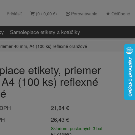
Prihlásiť
(0 / 0,00 €)
Porovnávanie
Obľúbené
ky
Samolepiace etikety a kotúčiky
priemer 40 mm, A4 (100 ks) reflexné oranžové
iace etikety, priemer
A4 (100 ks) reflexné
vé
 DPH
21,84 €
PH
26,43 €
Skladom: posledných 3 bal
ETK45/RO