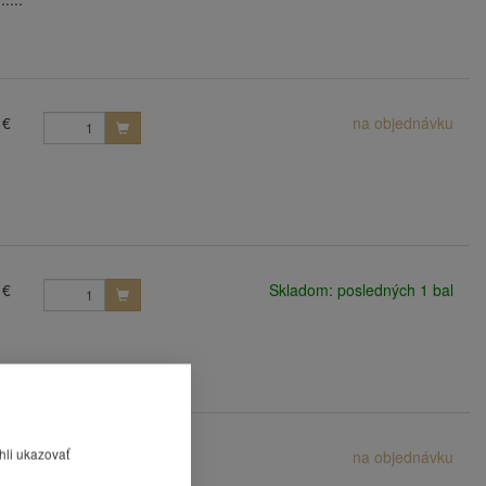
 €
na objednávku
 €
Skladom: posledných 1 bal
hli ukazovať
 €
na objednávku