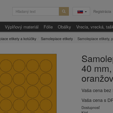
Registrácia
Výplňový materiál
Fólie
Obálky
Vrecia, vrecká, taš
iace etikety a kotúčiky
Samolepiace etikety
Samolepiace etikety, 
Samolep
40 mm, 
oranžo
Vaša cena bez
Vaša cena s D
Dostupnosť
Kód