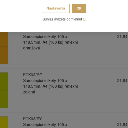
červená
Nastavenia
OK
Súhlas môžete odmietnuť
tu
ETK03/RO
Samolepicí etikety 105 x
21,84
148,5mm, A4 (100 ks) reflexní
oranžová
ETK03/RG
Samolepicí etikety 105 x
21,84
148,5mm, A4 (100 ks) reflexní
zelená
ETK03/RY
Samolepicí etikety 105 x
21,84