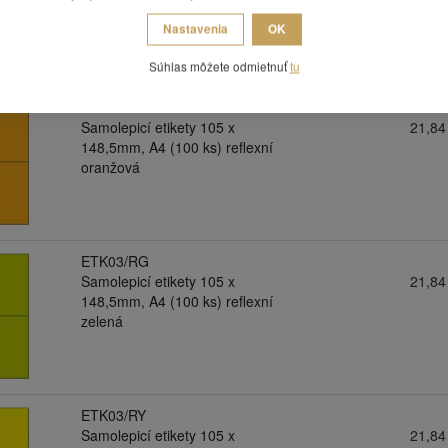
červená
Nastavenia
OK
Súhlas môžete odmietnuť
tu
ETK03/RO
Samolepicí etikety 105 x
21,84
148,5mm, A4 (100 ks) reflexní
oranžová
ETK03/RG
Samolepicí etikety 105 x
21,84
148,5mm, A4 (100 ks) reflexní
zelená
ETK03/RY
Samolepicí etikety 105 x
21,84