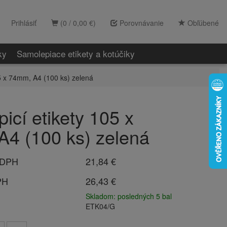
Prihlásiť
(0 / 0,00 €)
Porovnávanie
Obľúbené
ky
Samolepiace etikety a kotúčiky
5 x 74mm, A4 (100 ks) zelená
icí etikety 105 x
4 (100 ks) zelená
 DPH
21,84 €
PH
26,43 €
Skladom: posledných 5 bal
ETK04/G