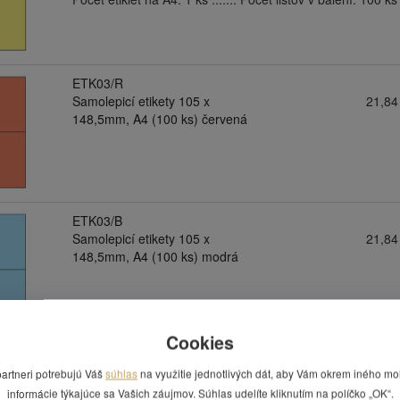
ETK03/R
Samolepicí etikety 105 x
21,84
148,5mm, A4 (100 ks) červená
ETK03/B
Samolepicí etikety 105 x
21,84
148,5mm, A4 (100 ks) modrá
Cookies
ETK03/RR
partneri potrebujú Váš
súhlas
na využitie jednotlivých dát, aby Vám okrem iného mo
Samolepicí etikety 105 x
21,84
148,5mm, A4 (100 ks) reflexní
informácie týkajúce sa Vašich záujmov. Súhlas udelíte kliknutím na políčko „OK“.