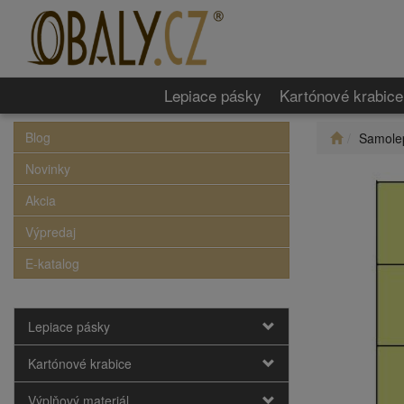
Lepiace pásky
Kartónové krabice
Blog
Samolep
Novinky
Akcia
Výpredaj
E-katalog
Lepiace pásky
Kartónové krabice
Výplňový materiál