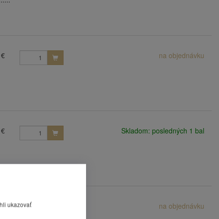
 €
na objednávku
 €
Skladom: posledných 1 bal
hli ukazovať
 €
na objednávku