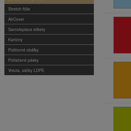
Stretch fólie
AirCover
Samolepiace etikety
Kartóny
Poštovné obálky
Potlačené pásky
Vrecia, sáčky LDPE