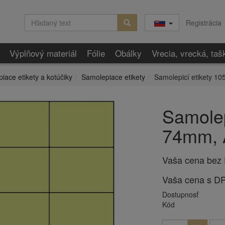
Registrácia
Výplňový materiál
Fólie
Obálky
Vrecia, vrecká, taš
iace etikety a kotúčiky
Samolepiace etikety
Samolepicí etikety 10
Samolep
74mm, A
Vaša cena bez
Vaša cena s D
Dostupnosť
Kód