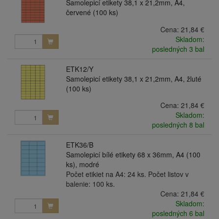
Samolepicí etikety 38,1 x 21,2mm, A4,
červené (100 ks)
Cena:
21,84 €
Skladom:
posledných 3 bal
ETK12/Y
Samolepicí etikety 38,1 x 21,2mm, A4, žluté
(100 ks)
Cena:
21,84 €
Skladom:
posledných 8 bal
ETK36/B
Samolepicí bílé etikety 68 x 36mm, A4 (100
ks), modré
Počet etikiet na A4: 24 ks. Počet listov v
balenie: 100 ks.
Cena:
21,84 €
Skladom:
posledných 6 bal