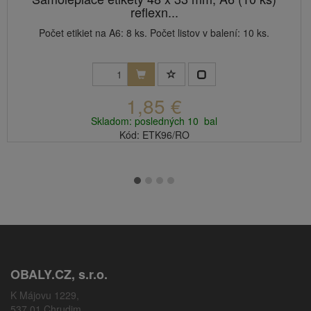
reflexn...
Počet etikiet na A6: 8 ks. Počet listov v balení: 10 ks.
1,85 €
Skladom: posledných 10 bal
Kód: ETK96/RO
OBALY.CZ, s.r.o.
K Májovu 1229,
537 01 Chrudim