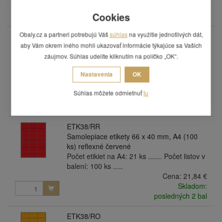
Skladom:
Cookies
posledných 4 bal
Obaly.cz a partneri potrebujú Váš
súhlas
na využitie jednotlivých dát,
ETK38/RG
aby Vám okrem iného mohli ukazovať informácie týkajúce sa Vašich
Samolepiace etikety 66 x 40 mm, A4 (100
ks) refexní zelené
záujmov. Súhlas udelíte kliknutím na políčko „OK“.
Počet etikiet na A4: 21 ks ....... Počet listov v
Nastavenia
OK
balení: 100 ks .....
Cena:
21,84 €
Súhlas môžete odmietnuť
tu
Skladom:
posledných 2 bal
ETK38/RR
Samolepiace etikety 66 x 40 mm, A4 (100
ks) reflexné červené
Počet etikiet na A4: 21 ks ....... Počet listov v
balení: 100 ks .....
Cena:
21,84 €
Skladom:
posledných 2 bal
ETK38/RO