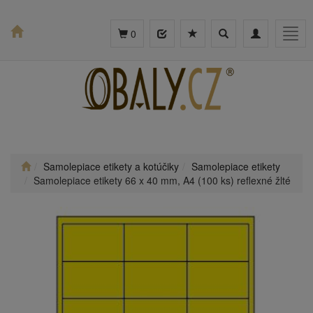
Toggle
Toggle
Togg
0
search
navigation
navig
Samolepiace etikety a kotúčiky
Samolepiace etikety
Samolepiace etikety 66 x 40 mm, A4 (100 ks) reflexné žlté