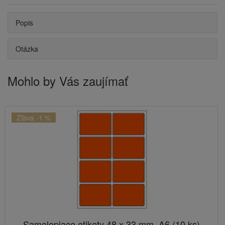
Popis
Otázka
Mohlo by Vás zaujímať
Zľava -1 %
Samolepiace etikety 48 x 33 mm, A6 (10 ks)