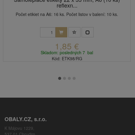
reflexn...
Počet etikiet na A6: 16 ks. Počet listov v balení: 10 ks.
1,85 €
Skladom: posledných 7 bal
Kód: ETK98/RG
OBALY.CZ, s.r.o.
K Májovu 1229,
537 01 Chrudim