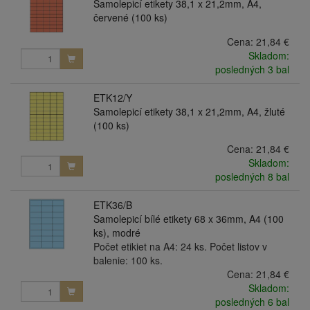
Samolepicí etikety 38,1 x 21,2mm, A4,
červené (100 ks)
Cena:
21,84 €
Skladom:
posledných 3 bal
ETK12/Y
Samolepicí etikety 38,1 x 21,2mm, A4, žluté
(100 ks)
Cena:
21,84 €
Skladom:
posledných 8 bal
ETK36/B
Samolepicí bílé etikety 68 x 36mm, A4 (100
ks), modré
Počet etikiet na A4: 24 ks. Počet listov v
balenie: 100 ks.
Cena:
21,84 €
Skladom:
posledných 6 bal