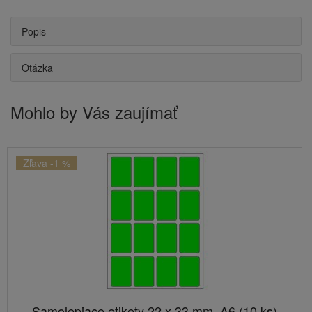
Popis
Otázka
Mohlo by Vás zaujímať
Zľava -1 %
Samolepiace etikety 22 x 33 mm, A6 (10 ks)