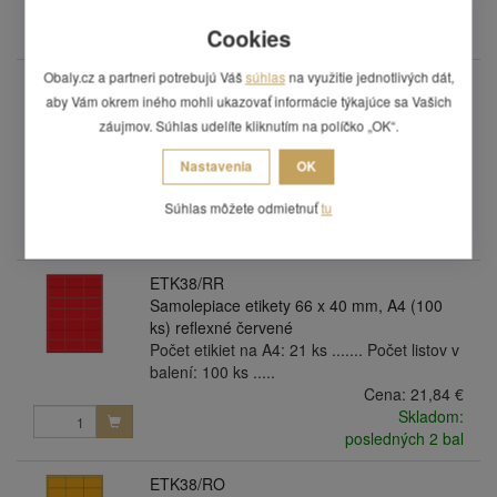
Skladom:
Cookies
posledných 4 bal
Obaly.cz a partneri potrebujú Váš
súhlas
na využitie jednotlivých dát,
ETK38/RG
aby Vám okrem iného mohli ukazovať informácie týkajúce sa Vašich
Samolepiace etikety 66 x 40 mm, A4 (100
ks) refexní zelené
záujmov. Súhlas udelíte kliknutím na políčko „OK“.
Počet etikiet na A4: 21 ks ....... Počet listov v
Nastavenia
OK
balení: 100 ks .....
Cena:
21,84 €
Súhlas môžete odmietnuť
tu
Skladom:
posledných 2 bal
ETK38/RR
Samolepiace etikety 66 x 40 mm, A4 (100
ks) reflexné červené
Počet etikiet na A4: 21 ks ....... Počet listov v
balení: 100 ks .....
Cena:
21,84 €
Skladom:
posledných 2 bal
ETK38/RO