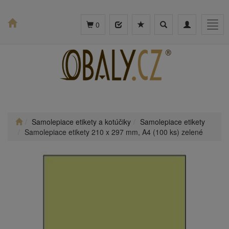
Toggle
Toggle
Togg
0
search
navigation
navig
Samolepiace etikety a kotúčiky
Samolepiace etikety
Samolepiace etikety 210 x 297 mm, A4 (100 ks) zelené