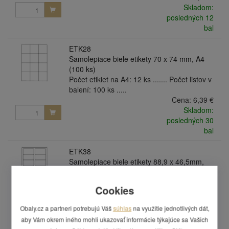
Skladom:
posledných 12
bal
ETK28
Samolepiace biele etikety 70 x 74 mm, A4
(100 ks)
Počet etikiet na A4: 12 ks ....... Počet listov v
balení: 100 ks .....
Cena:
6,39 €
Skladom:
posledných 30
bal
ETK38
Samolepiace biele etikety 88,9 x 46,5mm,
A4 (100 ks)
Počet etikiet na A4: 12 ks ....... Počet listov v
Cookies
balení: 100 ks .....
Cena:
6,39 €
Obaly.cz a partneri potrebujú Váš
súhlas
na využitie jednotlivých dát,
Skladom:
aby Vám okrem iného mohli ukazovať informácie týkajúce sa Vašich
posledných 15