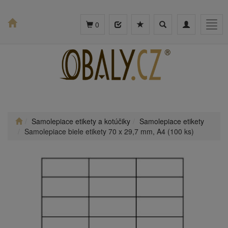
Toggle
Toggle
Togg
0
search
navigation
navig
Samolepiace etikety a kotúčiky
Samolepiace etikety
Samolepiace biele etikety 70 x 29,7 mm, A4 (100 ks)