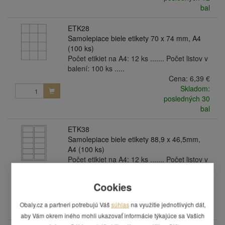
bal
ETK28
Samolepiace biele etikety 70 x 74 mm, A4
(100 ks)
Počet etikiet na A4: 12 ks ....... Počet listov v
balení: 100 ks .....
Cena:
6,39 €
Skladom:
posledných 30
bal
ETK38
Samolepiace biele etikety 88,9 x 46,5mm,
A4 (100 ks)
Počet etikiet na A4: 12 ks ....... Počet listov v
balení: 100 ks .....
Cena:
6,39 €
Cookies
Skladom:
posledných 15
Obaly.cz a partneri potrebujú Váš
súhlas
na využitie jednotlivých dát,
bal
aby Vám okrem iného mohli ukazovať informácie týkajúce sa Vašich