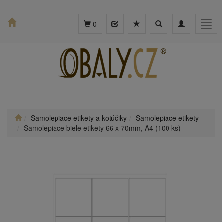
Toggle
Toggle
Togg
0
search
navigation
navig
Samolepiace etikety a kotúčiky
Samolepiace etikety
Samolepiace biele etikety 66 x 70mm, A4 (100 ks)