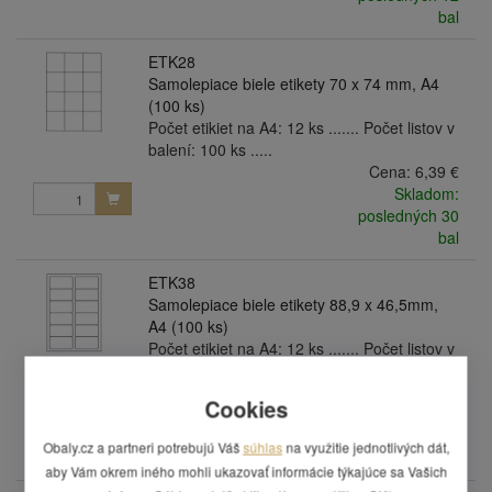
bal
ETK28
Samolepiace biele etikety 70 x 74 mm, A4
(100 ks)
Počet etikiet na A4: 12 ks ....... Počet listov v
balení: 100 ks .....
Cena:
6,39 €
Skladom:
posledných 30
bal
ETK38
Samolepiace biele etikety 88,9 x 46,5mm,
A4 (100 ks)
Počet etikiet na A4: 12 ks ....... Počet listov v
balení: 100 ks .....
Cena:
6,39 €
Cookies
Skladom:
posledných 15
Obaly.cz a partneri potrebujú Váš
súhlas
na využitie jednotlivých dát,
bal
aby Vám okrem iného mohli ukazovať informácie týkajúce sa Vašich