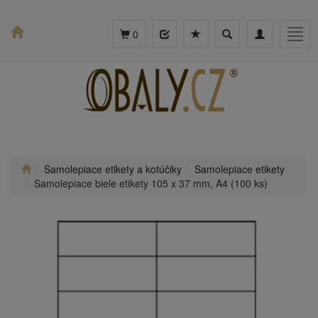
Toggle
Toggle
Togg
0
search
navigation
navig
Samolepiace etikety a kotúčiky
Samolepiace etikety
Samolepiace biele etikety 105 x 37 mm, A4 (100 ks)