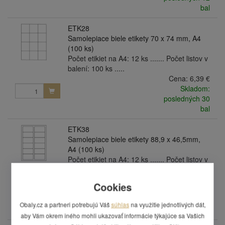
bal
ETK28
Samolepiace biele etikety 70 x 74 mm, A4
(100 ks)
Počet etikiet na A4: 12 ks ....... Počet listov v
balení: 100 ks .....
Cena:
6,39 €
Skladom:
posledných 30
bal
ETK38
Samolepiace biele etikety 88,9 x 46,5mm,
A4 (100 ks)
Počet etikiet na A4: 12 ks ....... Počet listov v
balení: 100 ks .....
Cena:
6,39 €
Cookies
Skladom:
posledných 15
Obaly.cz a partneri potrebujú Váš
súhlas
na využitie jednotlivých dát,
bal
aby Vám okrem iného mohli ukazovať informácie týkajúce sa Vašich