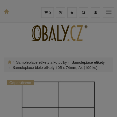
Toggle
Toggle
Togg
0
search
navigation
navig
Samolepiace etikety a kotúčiky
Samolepiace etikety
Samolepiace biele etikety 105 x 74mm, A4 (100 ks)
Odporúčame