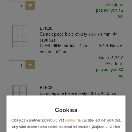
Skladom:
posledných 12
bal
ETK28
Samolepiace biele etikety 70 x 74 mm, A4
(100 ks)
Počet etikiet na A4: 12 ks ....... Počet listov v
balení: 100 ks .....
Cena:
6,39 €
Skladom:
posledných 30
bal
ETK38
Samolepiace biele etikety 88,9 x 46,5mm,
A4 (100 ks)
Počet etikiet na A4: 12 ks ....... Počet listov v
Cookies
balení: 100 ks .....
Cena:
6,39 €
Obaly.cz a partneri potrebujú Váš
súhlas
na využitie jednotlivých dát,
Skladom:
aby Vám okrem iného mohli ukazovať informácie týkajúce sa Vašich
posledných 15