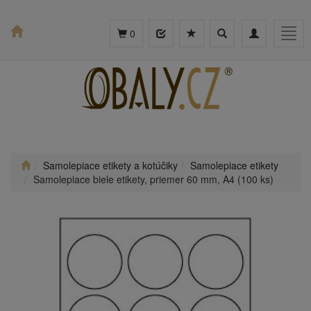
Toggle
Toggle
Togg
0
search
navigation
navig
Samolepiace etikety a kotúčiky
Samolepiace etikety
Samolepiace biele etikety, priemer 60 mm, A4 (100 ks)