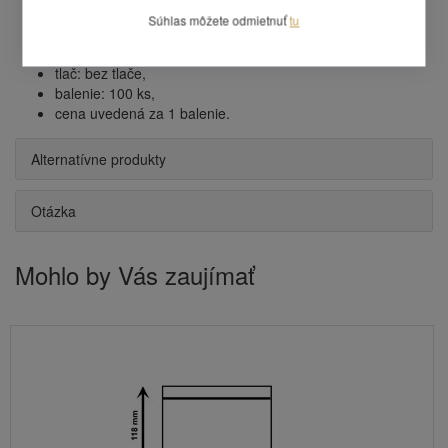
dĺžka vnútorná: 225 mm,
Súhlas môžete odmietnuť
tu
použitie: A4 zložená na tretiny,
farba: transparentná,
tlač: bez tlače,
balenie: 100 ks,
cena uvedená za 1 balenie.
Alternatívne produkty
Otázka
Mohlo by Vás zaujímať