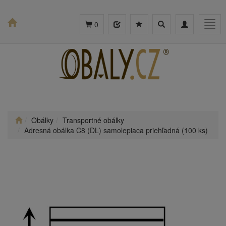
Toggle
Toggle
Togg
0
search
navigation
navig
Obálky
Transportné obálky
Adresná obálka C8 (DL) samolepiaca priehľadná (100 ks)