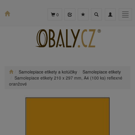
Toggle
Toggle
Togg
0
search
navigation
navig
Samolepiace etikety a kotúčiky
Samolepiace etikety
Samolepiace etikety 210 x 297 mm, A4 (100 ks) reflexné
oranžové