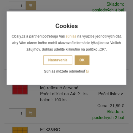
Skladom:
posledných 4 bal
ETK38/RG
Cookies
Samolepiace etikety 66 x 40 mm, A4 (100
ks) refexní zelené
Obaly.cz a partneri potrebujú Váš
súhlas
na využitie jednotlivých dát,
Počet etikiet na A4: 21 ks ....... Počet listov v
aby Vám okrem iného mohli ukazovať informácie týkajúce sa Vašich
balení: 100 ks .....
záujmov. Súhlas udelíte kliknutím na políčko „OK“.
Cena:
21,89 €
Skladom:
Nastavenia
OK
posledných 2 bal
Súhlas môžete odmietnuť
tu
ETK38/RR
Samolepiace etikety 66 x 40 mm, A4 (100
ks) reflexné červené
Počet etikiet na A4: 21 ks ....... Počet listov v
balení: 100 ks .....
Cena:
21,89 €
Skladom:
posledných 2 bal
ETK38/RO