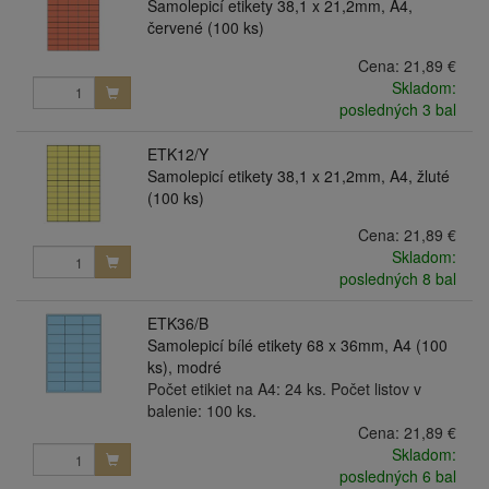
Samolepicí etikety 38,1 x 21,2mm, A4,
červené (100 ks)
Cena:
21,89 €
Skladom:
posledných 3 bal
ETK12/Y
Samolepicí etikety 38,1 x 21,2mm, A4, žluté
(100 ks)
Cena:
21,89 €
Skladom:
posledných 8 bal
ETK36/B
Samolepicí bílé etikety 68 x 36mm, A4 (100
ks), modré
Počet etikiet na A4: 24 ks. Počet listov v
balenie: 100 ks.
Cena:
21,89 €
Skladom:
posledných 6 bal