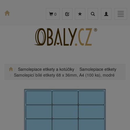
Toggle
Toggle
Togg
0
search
navigation
navig
Samolepiace etikety a kotúčiky
Samolepiace etikety
Samolepicí bílé etikety 68 x 36mm, A4 (100 ks), modré