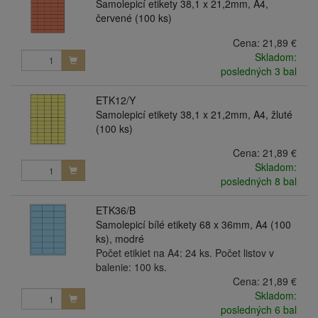
Samolepicí etikety 38,1 x 21,2mm, A4,
červené (100 ks)
Cena:
21,89 €
Skladom:
posledných 3 bal
ETK12/Y
Samolepicí etikety 38,1 x 21,2mm, A4, žluté
(100 ks)
Cena:
21,89 €
Skladom:
posledných 8 bal
ETK36/B
Samolepicí bílé etikety 68 x 36mm, A4 (100
ks), modré
Počet etikiet na A4: 24 ks. Počet listov v
balenie: 100 ks.
Cena:
21,89 €
Skladom:
posledných 6 bal