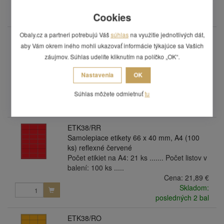
Skladom:
Cookies
posledných 4 bal
Obaly.cz a partneri potrebujú Váš
súhlas
na využitie jednotlivých dát,
ETK38/RG
aby Vám okrem iného mohli ukazovať informácie týkajúce sa Vašich
Samolepiace etikety 66 x 40 mm, A4 (100
ks) refexní zelené
záujmov. Súhlas udelíte kliknutím na políčko „OK“.
Počet etikiet na A4: 21 ks ....... Počet listov v
Nastavenia
OK
balení: 100 ks .....
Cena:
21,89 €
Súhlas môžete odmietnuť
tu
Skladom:
posledných 2 bal
ETK38/RR
Samolepiace etikety 66 x 40 mm, A4 (100
ks) reflexné červené
Počet etikiet na A4: 21 ks ....... Počet listov v
balení: 100 ks .....
Cena:
21,89 €
Skladom:
posledných 2 bal
ETK38/RO