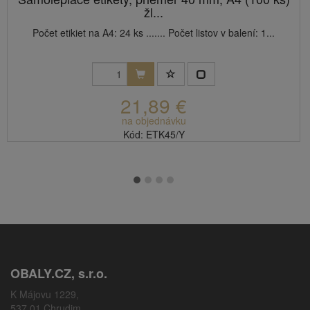
žl...
Počet etikiet na A4: 24 ks ....... Počet listov v balení: 1...
21,89 €
na objednávku
Kód: ETK45/Y
OBALY.CZ, s.r.o.
K Májovu 1229,
537 01 Chrudim