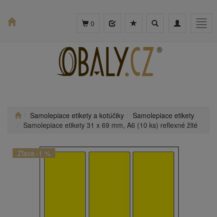
Toggle
Toggle
Togg
0
search
navigation
navig
Samolepiace etikety a kotúčiky
Samolepiace etikety
Samolepiace etikety 31 x 69 mm, A6 (10 ks) reflexné žlté
Zľava -1 %