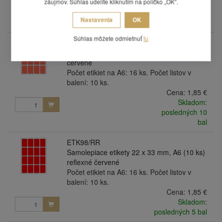
záujmov. Súhlas udelíte kliknutím na políčko „OK“.
Cena:
1,85 €
Skladom:
Nastavenia
OK
posledných 8 bal
Súhlas môžete odmietnuť
tu
ETK98/R
Samolepaice etikety 22 x 33 mm, A6 (10 ks)
červené
Počet etikiet na A6: 16 ks. Počet listov v
balení: 10 ks.
Cena:
1,85 €
Skladom:
posledných 10
bal
ETK98/RR
Samolepiace etikety 22 x 33 mm, A6 (10 ks)
reflexné červené
Počet etikiet na A6: 16 ks. Počet listov v
balení: 10 ks.
Cena:
1,85 €
Skladom:
posledných 5 bal