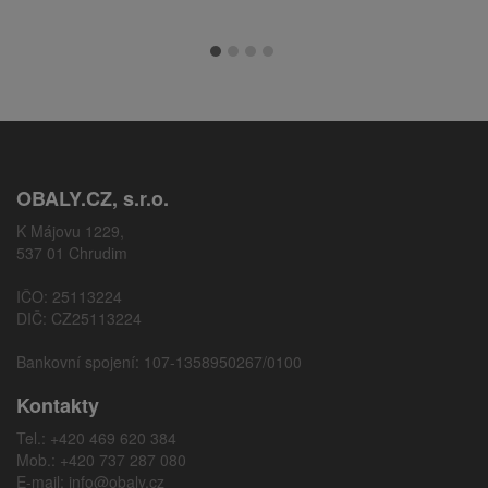
OBALY.CZ, s.r.o.
K Májovu 1229,
537 01 Chrudim
IČO: 25113224
DIČ: CZ25113224
Bankovní spojení: 107-1358950267/0100
Kontakty
Tel.: +420 469 620 384
Mob.: +420 737 287 080
E-mail:
info@obaly.cz