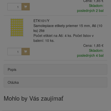
Cena:
1,85 €
Skladom:
posledných 2 bal
ETK101/Y
Samolepiace etikety priemer 15 mm, A6 (10
ks) žlté
Počet etikiet na A6: 4 ks. Počet listov v
balení: 10 ks.
Cena:
1,85 €
Skladom:
posledných 4 bal
Popis
Otázka
Mohlo by Vás zaujímať