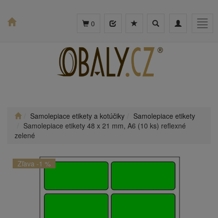
Toggle
Toggle
Togg
0
search
navigation
navig
Samolepiace etikety a kotúčiky
Samolepiace etikety
Samolepiace etikety 48 x 21 mm, A6 (10 ks) reflexné
zelené
Zľava -1 %