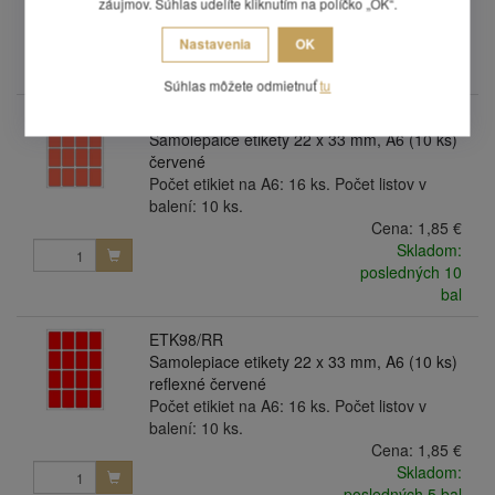
záujmov. Súhlas udelíte kliknutím na políčko „OK“.
balení: 10 ks.
Cena:
1,85 €
Nastavenia
OK
Skladom:
posledných 8 bal
Súhlas môžete odmietnuť
tu
ETK98/R
Samolepaice etikety 22 x 33 mm, A6 (10 ks)
červené
Počet etikiet na A6: 16 ks. Počet listov v
balení: 10 ks.
Cena:
1,85 €
Skladom:
posledných 10
bal
ETK98/RR
Samolepiace etikety 22 x 33 mm, A6 (10 ks)
reflexné červené
Počet etikiet na A6: 16 ks. Počet listov v
balení: 10 ks.
Cena:
1,85 €
Skladom:
posledných 5 bal