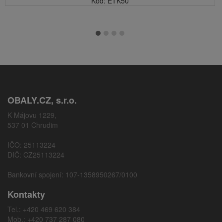
Kód: ETK50
OBALY.CZ, s.r.o.
K Májovu 1229,
537 01 Chrudim
IČO: 25113224
DIČ: CZ25113224
Bankovní spojení: 107-1358950267/0100
Kontakty
Tel.: +420 469 620 384
Mob.: +420 737 287 080