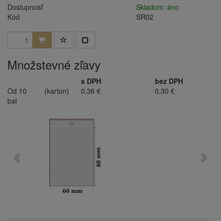
Dostupnosť
Skladom: áno
Kód
SR02
Množstevné zľavy
s DPH
bez DPH
Od 10
(karton)
0,36 €
0,30 €
bal