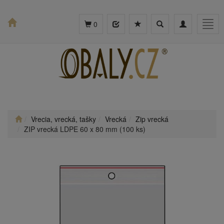
Toggle
Toggle
Togg
0
search
navigation
navig
Vrecia, vrecká, tašky
Vrecká
Zip vrecká
ZIP vrecká LDPE 60 x 80 mm (100 ks)