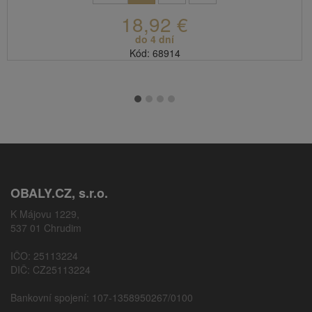
18,92 €
do 4 dní
Kód: 68914
OBALY.CZ, s.r.o.
K Májovu 1229,
537 01 Chrudim
IČO: 25113224
DIČ: CZ25113224
Bankovní spojení: 107-1358950267/0100