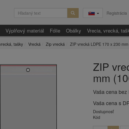
Registrácia
Výplňový materiál
Fólie
Obálky
Vrecia, vrecká, taš
vrecká, tašky
Vrecká
Zip vrecká
ZIP vrecká LDPE 170 x 230 mm 
ZIP vre
mm (10
Vaša cena bez
Vaša cena s D
Dostupnosť
Kód