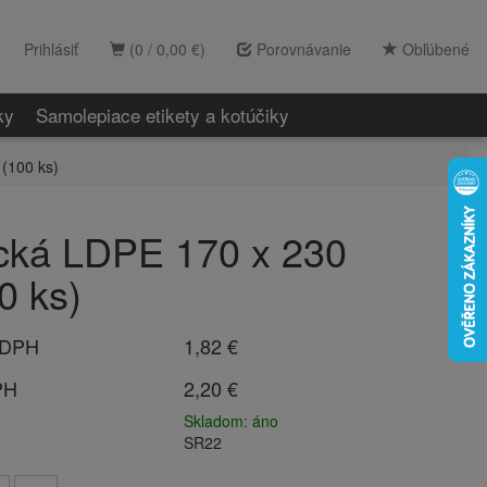
Prihlásiť
(0 / 0,00 €)
Porovnávanie
Obľúbené
ky
Samolepiace etikety a kotúčiky
(100 ks)
cká LDPE 170 x 230
0 ks)
 DPH
1,82 €
PH
2,20 €
Skladom: áno
SR22