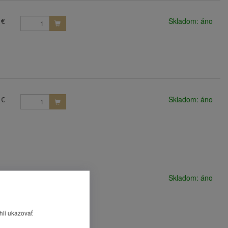
 €
Skladom: áno
 €
Skladom: áno
 €
Skladom: áno
hli ukazovať