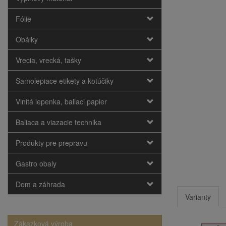
Fólie
Obálky
Vrecia, vrecká, tašky
Samolepiace etikety a kotúčiky
Vlnitá lepenka, baliaci papier
Baliaca a viazacie technika
Produkty pre prepravu
Gastro obaly
Dom a záhrada
Varianty
Zákazková výroba