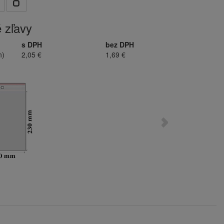
 zľavy
s DPH
bez DPH
n)
2,05 €
1,69 €