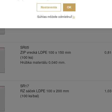
Nastavenia
OK
SR36
ZIP vrecká LDPE 100 x 120 mm
0,78
Súhlas môžete odmietnuť
tu
(100 ks)
Hrúbka materiálu 0,035 mm.
SR05
ZIP vrecká LDPE 100 x 150 mm
0,81
(100 ks)
Hrúbka materiálu 0,040 mm.
SR17
RZ sáček LDPE 100 x 200 mm
1,03
(100 ks/bal)