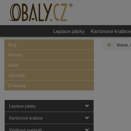
Lepiace pásky
Kartónové krabice
Blog
Vrecia, 
Novinky
Akcia
Výpredaj
E-katalog
Lepiace pásky
Kartónové krabice
Výplňový materiál