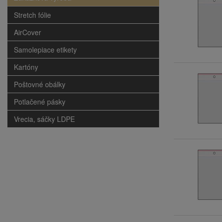
Stretch fólie
AirCover
Samolepiace etikety
Kartóny
Poštovné obálky
Potlačené pásky
Vrecia, sáčky LDPE