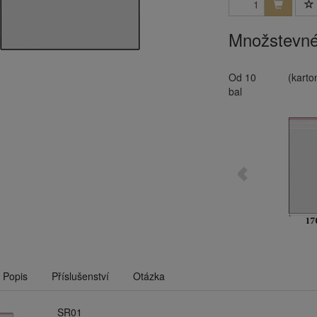
Množstevné
Od 10
(karto
bal
Popis
Příslušenství
Otázka
SR01