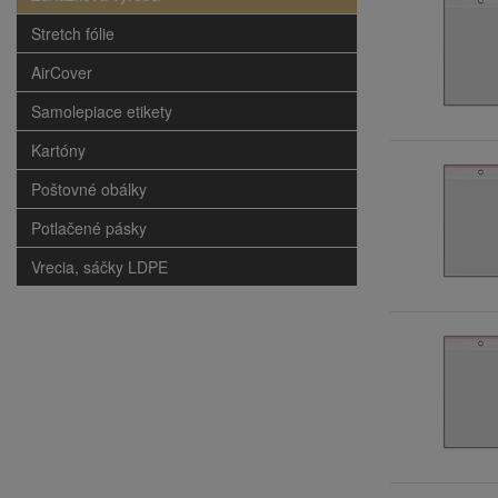
Stretch fólie
AirCover
Samolepiace etikety
Kartóny
Poštovné obálky
Potlačené pásky
Vrecia, sáčky LDPE