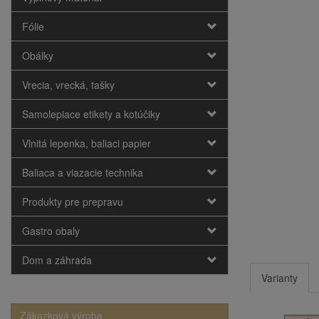
Fólie
Obálky
Vrecia, vrecká, tašky
Samolepiace etikety a kotúčiky
Vlnitá lepenka, baliaci papier
Baliaca a viazacie technika
Produkty pre prepravu
Gastro obaly
Dom a záhrada
Varianty
Zákazková výroba