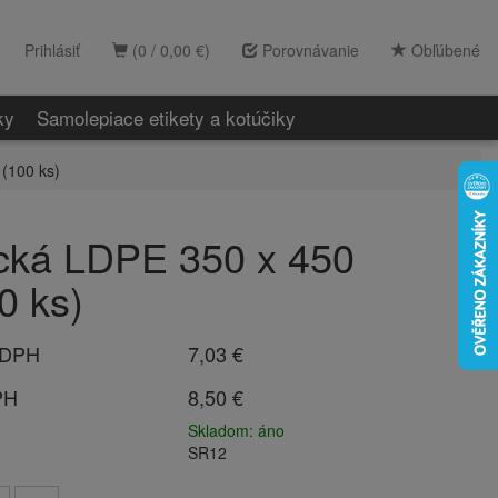
Prihlásiť
(0 / 0,00 €)
Porovnávanie
Obľúbené
ky
Samolepiace etikety a kotúčiky
(100 ks)
cká LDPE 350 x 450
0 ks)
 DPH
7,03 €
PH
8,50 €
Skladom: áno
SR12