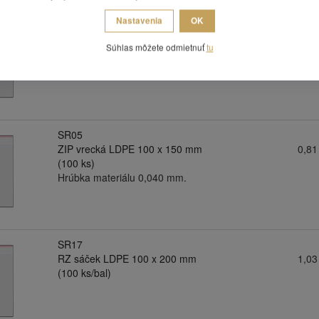
Nastavenia
OK
SR36
ZIP vrecká LDPE 100 x 120 mm
0,78
Súhlas môžete odmietnuť
tu
(100 ks)
Hrúbka materiálu 0,035 mm.
SR05
ZIP vrecká LDPE 100 x 150 mm
0,81
(100 ks)
Hrúbka materiálu 0,040 mm.
SR17
RZ sáček LDPE 100 x 200 mm
1,03
(100 ks/bal)