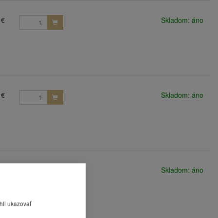
 €
Skladom: áno
 €
Skladom: áno
 €
Skladom: áno
hli ukazovať