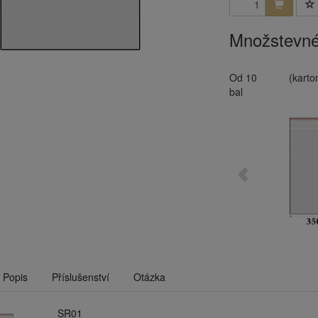
Množstevné
Od 10
(karto
bal
Popis
Příslušenství
Otázka
SR01