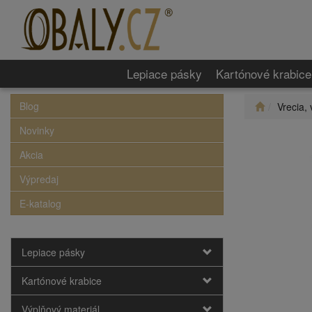
Lepiace pásky
Kartónové krabice
Blog
Vrecia, 
Novinky
Akcia
Výpredaj
E-katalog
Lepiace pásky
Kartónové krabice
Výplňový materiál