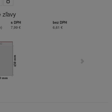
 zľavy
s DPH
bez DPH
n)
7,99 €
6,61 €