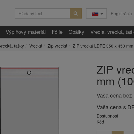
Registrácia
Výplňový materiál
Fólie
Obálky
Vrecia, vrecká, taš
vrecká, tašky
Vrecká
Zip vrecká
ZIP vrecká LDPE 350 x 450 mm 
ZIP vre
mm (10
Vaša cena bez
Vaša cena s D
Dostupnosť
Kód