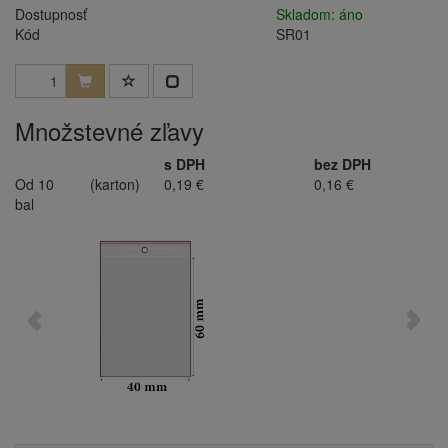
Dostupnosť
Skladom: áno
Kód
SR01
Množstevné zľavy
s DPH
bez DPH
Od 10
(karton)
0,19 €
0,16 €
bal