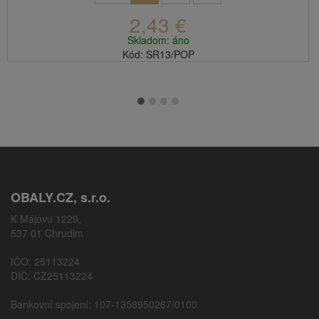
2,43 €
Skladom: áno
Kód: SR13/POP
OBALY.CZ, s.r.o.
K Májovu 1229,
537 01 Chrudim
IČO: 25113224
DIČ: CZ25113224
Bankovní spojení: 107-1358950267/0100