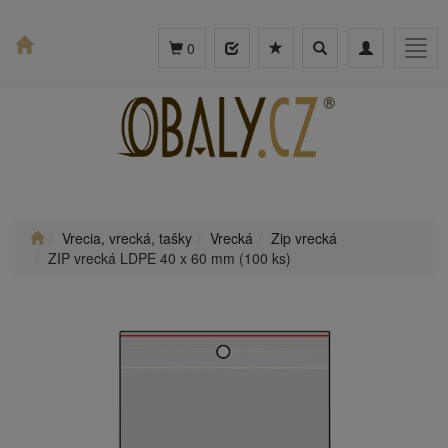
Toggle
Toggle
Togg
0
search
navigation
navig
Vrecia, vrecká, tašky
Vrecká
Zip vrecká
ZIP vrecká LDPE 40 x 60 mm (100 ks)