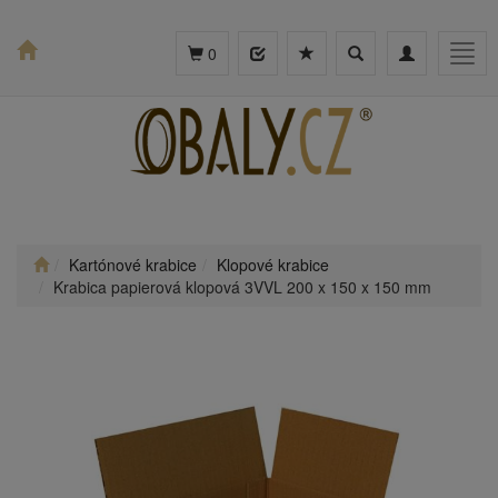
Toggle
Toggle
Togg
0
search
navigation
navig
Kartónové krabice
Klopové krabice
Krabica papierová klopová 3VVL 200 x 150 x 150 mm