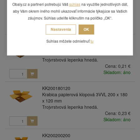
Krabica papierová klopová 3VVL 200 x 150
Obaly.cz a partneri potrebujú Váš
súhlas
na využitie jednotlivých dát,
x 100 mm
aby Vám okrem iného mohli ukazovať informácie týkajúce sa Vašich
Trojvrstvová lepenka hnedá.
záujmov. Súhlas udelíte kliknutím na políčko „OK“.
Cena:
0,18 €
Skladom: áno
Nastavenia
OK
KK200150150
Súhlas môžete odmietnuť
tu
Krabica papierová klopová 3VVL 200 x 150
x 150 mm
Trojvrstvová lepenka hnedá.
Cena:
0,21 €
Skladom: áno
KK200180120
Krabica papierová klopová 3VVL 200 x 180
x 120 mm
Trojvrstvová lepenka hnedá.
Cena:
0,23 €
Skladom: áno
KK200200200