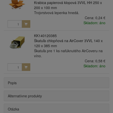
Krabica papierová klopová 3VVL HH 250 x
200 x 100 mm
Trojvrstvová lepenka hnedá.
Cena:
0,24 €
Skladom: áno
KK140120385
Škatuľa chlopňová na AirCover 3VVL 140 x
120 x 385 mm
Škatuľa pre 1 ks nafúknutého AirCoveru na
víno.
Cena:
0,58 €
Skladom: áno
Popis
Alternatívne produkty
Otázka