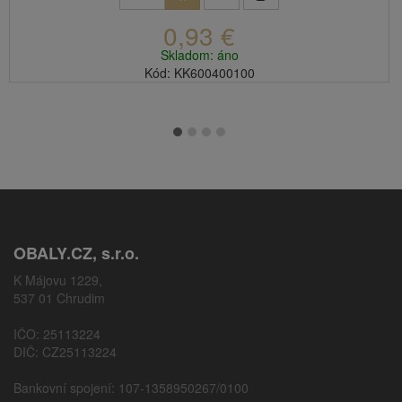
0,93 €
Skladom: áno
Kód: KK600400100
OBALY.CZ, s.r.o.
K Májovu 1229,
537 01 Chrudim
IČO: 25113224
DIČ: CZ25113224
Bankovní spojení: 107-1358950267/0100