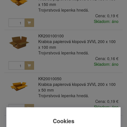
x 150 mm
Trojvrstvová lepenka hnedá.
Cena:
0,19 €
Skladom: áno
KK200100100
Krabica papierová klopová 3VVL 200 x 100
x 100 mm
Trojvrstvová lepenka hnedá.
Cena:
0,16 €
Skladom: áno
KK20010050
Krabica papierová klopová 3VVL 200 x 100
x 50 mm
Trojvrstvová lepenka hnedá.
Cena:
0,19 €
Skladom: áno
Cookies
KK200150100