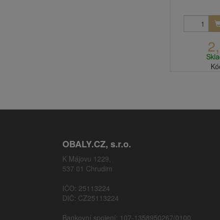
2
Skl
Kó
OBALY.CZ, s.r.o.
K Májovu 1229,
537 01 Chrudim
IČO: 25113224
DIČ: CZ25113224
Bankovní spojení: 107-1358950267/0100