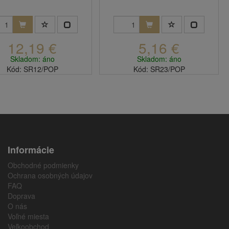
12,19 €
5,16 €
Skladom: áno
Skladom: áno
Kód: SR12/POP
Kód: SR23/POP
Informácie
Obchodné podmienky
Ochrana osobných údajov
FAQ
Doprava
O nás
Voľné miesta
Veľkoobchod