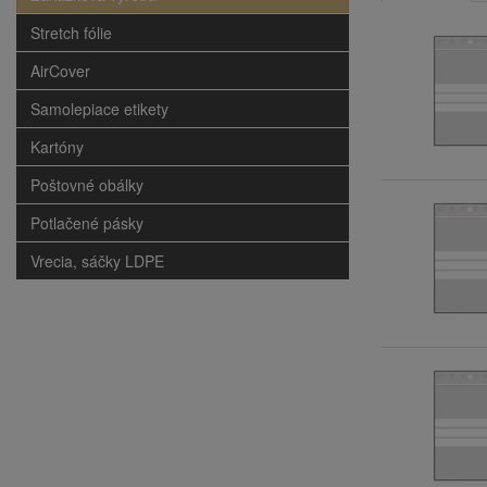
Stretch fólie
AirCover
Samolepiace etikety
Kartóny
Poštovné obálky
Potlačené pásky
Vrecia, sáčky LDPE