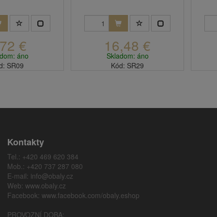
,72 €
16,48 €
adom: áno
Skladom: áno
d: SR09
Kód: SR29
Kontakty
Tel.: +420 469 620 384
Mob.: +420 737 287 080
E-mail:
info@obaly.cz
Web:
www.obaly.cz
Facebook:
www.facebook.com/obaly.eshop
PROVOZNÍ DOBA: