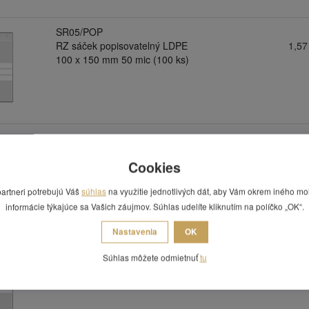
SR05/POP
RZ sáček popisovatelný LDPE
1,57
100 x 150 mm 50 mic (100 ks)
SR13/POP
RZ sáček popisovatelný LDPE
2,44
Cookies
120 x 180 mm 50 mic (100 ks)
partneri potrebujú Váš
súhlas
na využitie jednotlivých dát, aby Vám okrem iného mo
informácie týkajúce sa Vašich záujmov. Súhlas udelíte kliknutím na políčko „OK“.
Nastavenia
OK
SR30/POP
RZ sáček popisovatelný LDPE
2,68
Súhlas môžete odmietnuť
tu
150 x 180 mm 50 mic (100 ks)