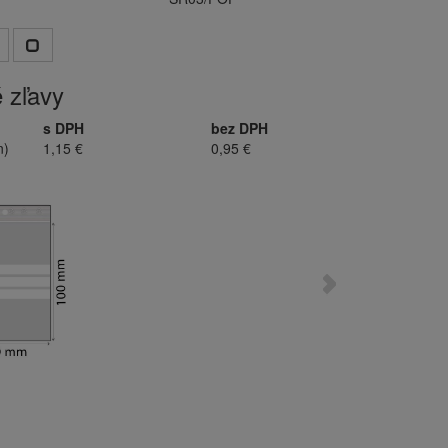
 zľavy
s DPH
bez DPH
n)
1,15 €
0,95 €