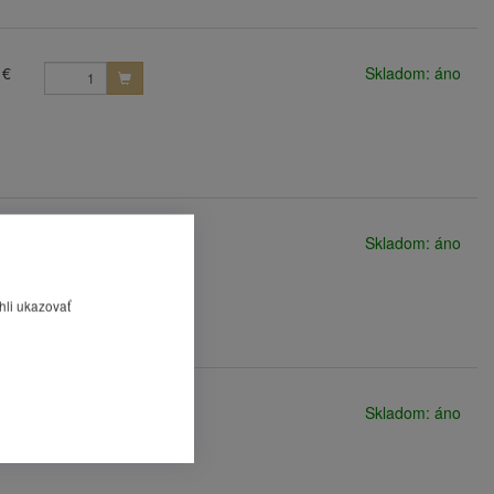
 €
Skladom: áno
 €
Skladom: áno
hli ukazovať
 €
Skladom: áno