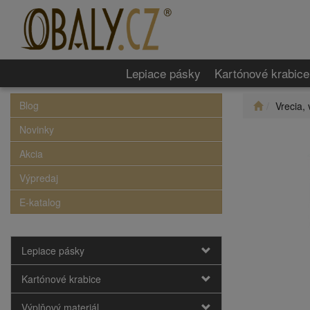
Lepiace pásky
Kartónové krabice
Blog
Vrecia, 
Novinky
Akcia
Výpredaj
E-katalog
Lepiace pásky
Kartónové krabice
Výplňový materiál