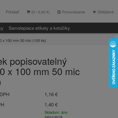
Prihlásiť
(0 / 0,00 €)
Porovnávanie
Obľúbené
ky
Samolepiace etikety a kotúčiky
0 x 100 mm 50 mic (100 ks)
k popisovatelný
0 x 100 mm 50 mic
)
 DPH
1,16 €
PH
1,40 €
Skladom: áno
SR03/POP