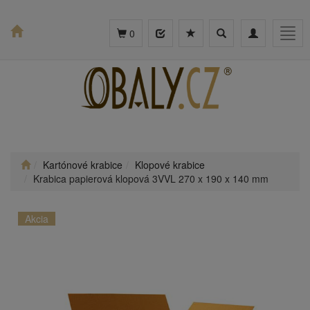
Toggle
Toggle
Togg
0
search
navigation
navig
Kartónové krabice
Klopové krabice
Krabica papierová klopová 3VVL 270 x 190 x 140 mm
Akcia