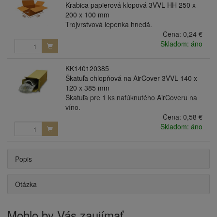
Krabica papierová klopová 3VVL HH 250 x
200 x 100 mm
Trojvrstvová lepenka hnedá.
Cena:
0,24 €
Skladom: áno
KK140120385
Škatuľa chlopňová na AirCover 3VVL 140 x
120 x 385 mm
Škatuľa pre 1 ks nafúknutého AirCoveru na
víno.
Cena:
0,58 €
Skladom: áno
Popis
Otázka
Mohlo by Vás zaujímať