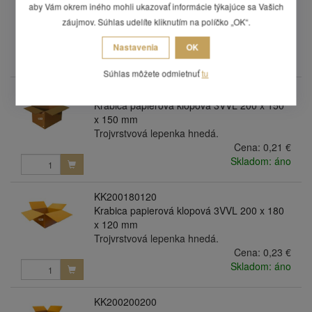
Krabica papierová klopová 3VVL 200 x 150
aby Vám okrem iného mohli ukazovať informácie týkajúce sa Vašich
x 100 mm
záujmov. Súhlas udelíte kliknutím na políčko „OK“.
Trojvrstvová lepenka hnedá.
Cena:
0,18 €
Nastavenia
OK
Skladom: áno
Súhlas môžete odmietnuť
tu
KK200150150
Krabica papierová klopová 3VVL 200 x 150
x 150 mm
Trojvrstvová lepenka hnedá.
Cena:
0,21 €
Skladom: áno
KK200180120
Krabica papierová klopová 3VVL 200 x 180
x 120 mm
Trojvrstvová lepenka hnedá.
Cena:
0,23 €
Skladom: áno
KK200200200