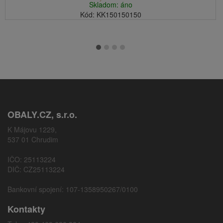
Skladom: áno
Kód: KK150150150
OBALY.CZ, s.r.o.
K Májovu 1229,
537 01 Chrudim
IČO: 25113224
DIČ: CZ25113224
Bankovní spojení: 107-1358950267/0100
Kontakty