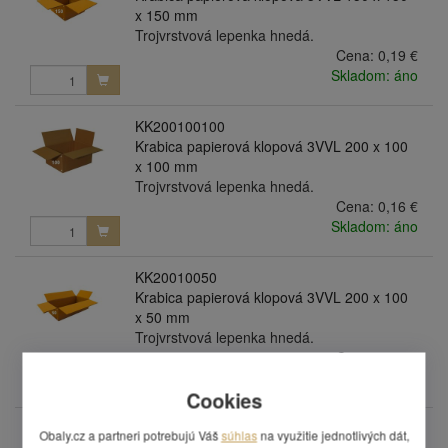
x 150 mm
Trojvrstvová lepenka hnedá.
Cena:
0,19 €
Skladom: áno
KK200100100
Krabica papierová klopová 3VVL 200 x 100
x 100 mm
Trojvrstvová lepenka hnedá.
Cena:
0,16 €
Skladom: áno
KK20010050
Krabica papierová klopová 3VVL 200 x 100
x 50 mm
Trojvrstvová lepenka hnedá.
Cena:
0,19 €
Skladom: áno
Cookies
KK200150100
Obaly.cz a partneri potrebujú Váš
súhlas
na využitie jednotlivých dát,