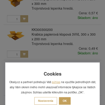
x 300 mm
Trojvrstvová lepenka hnedá.
Cena:
0,57 €
Skladom: áno
KK300300200
Krabica papierová klopová 3VVL 300 x 300
x 200 mm
Trojvrstvová lepenka hnedá.
Cena:
0,49 €
Skladom: áno
KK300300200/kostka
Krabica papierová klopová 3VVL 300 x 300
Cookies
x 200 mm s rylom 100 mm
Trojvrstvová lepenka hnedá.
Obaly.cz a partneri potrebujú Váš
súhlas
na využitie jednotlivých dát,
Cena:
0,53 €
aby Vám okrem iného mohli ukazovať informácie týkajúce sa Vašich
Skladom: áno
záujmov. Súhlas udelíte kliknutím na políčko „OK“.
KK300300300
Nastavenia
OK