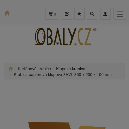
Toggle
Toggle
Togg
0
search
navigation
navig
Kartónové krabice
Klopové krabice
Krabica papierová klopová 3VVL 350 x 200 x 100 mm