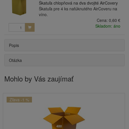
Škatuľa chlopňová na dva dvojité AirCovery
Škatuľa pre 4 ks nafúknutého AirCoveru na
víno.
Cena:
0,60 €
Skladom: áno
Popis
Otázka
Mohlo by Vás zaujímať
Zľava -1 %