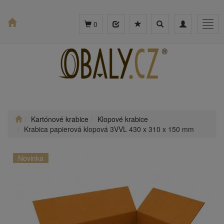
Toggle
Toggle
Togg
0
search
navigation
navig
Kartónové krabice
Klopové krabice
Krabica papierová klopová 3VVL 430 x 310 x 150 mm
Novinka