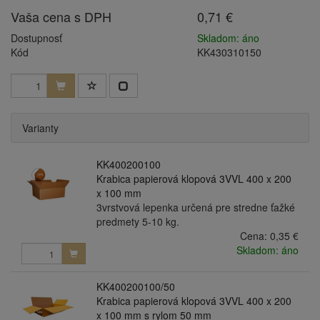
Vaša cena s DPH
0,71 €
Dostupnosť
Skladom: áno
Kód
KK430310150
Varianty
KK400200100
Krabica papierová klopová 3VVL 400 x 200
x 100 mm
3vrstvová lepenka určená pre stredne ťažké
predmety 5-10 kg.
Cena:
0,35 €
Skladom: áno
KK400200100/50
Krabica papierová klopová 3VVL 400 x 200
x 100 mm s rylom 50 mm