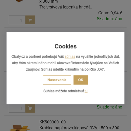
x 300 mm
Trojvrstvová lepenka hnedá.
Cena:
0,94 €
Skladom: áno
KK400400400
Krabica papierová klopová 3VVL 400 x 400
Cookies
x 400 mm
Trojvrstvová lepenka hnedá.
Obaly.cz a partneri potrebujú Váš
súhlas
na využitie jednotlivých dát,
Cena:
1,11 €
Skladom: áno
aby Vám okrem iného mohli ukazovať informácie týkajúce sa Vašich
záujmov. Súhlas udelíte kliknutím na políčko „OK“.
KK430310150
Nastavenia
OK
Krabica papierová klopová 3VVL 430 x 310
x 150 mm
Súhlas môžete odmietnuť
tu
Trojvrstvová lepenka hnedá.
Cena:
0,59 €
Skladom: áno
KK500300100
Krabica papierová klopová 3VVL 500 x 300