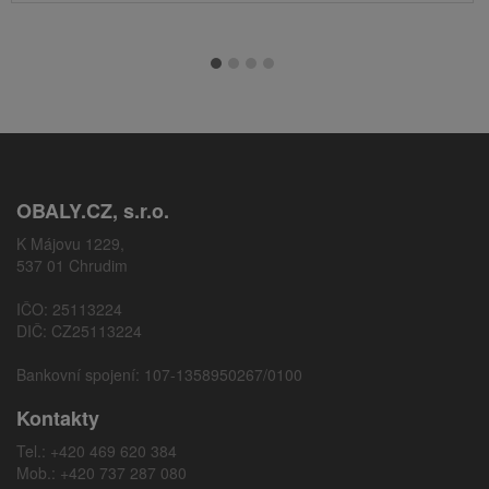
OBALY.CZ, s.r.o.
K Májovu 1229,
537 01 Chrudim
IČO: 25113224
DIČ: CZ25113224
Bankovní spojení: 107-1358950267/0100
Kontakty
Tel.: +420 469 620 384
Mob.: +420 737 287 080