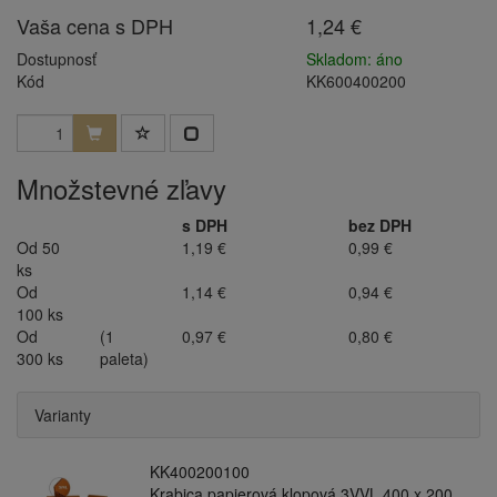
Vaša cena s DPH
1,24 €
Dostupnosť
Skladom: áno
Kód
KK600400200
Množstevné zľavy
s DPH
bez DPH
Od 50
1,19 €
0,99 €
ks
Od
1,14 €
0,94 €
100 ks
Od
(1
0,97 €
0,80 €
300 ks
paleta)
Varianty
KK400200100
Krabica papierová klopová 3VVL 400 x 200