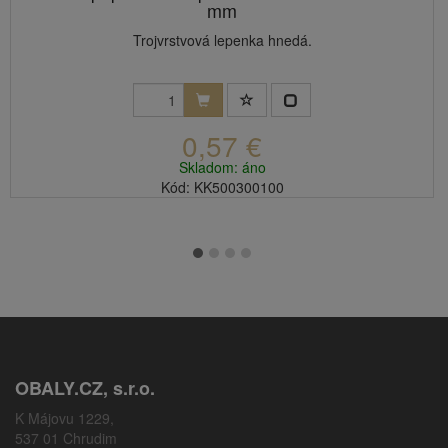
mm
Trojvrstvová lepenka hnedá.
0,57 €
Skladom: áno
Kód: KK500300100
OBALY.CZ, s.r.o.
K Májovu 1229,
537 01 Chrudim