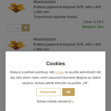
KK400400200
Krabica papierová klopová 3VVL 400 x 400
x 200 mm
Trojvrstvová lepenka hnedá.
Cena:
0,74 €
Skladom: áno
KK400400300
Krabica papierová klopová 3VVL 400 x 400
x 300 mm
Trojvrstvová lepenka hnedá.
Cena:
0,94 €
Cookies
Skladom: áno
Obaly.cz a partneri potrebujú Váš
súhlas
na využitie jednotlivých dát,
KK400400400
aby Vám okrem iného mohli ukazovať informácie týkajúce sa Vašich
Krabica papierová klopová 3VVL 400 x 400
záujmov. Súhlas udelíte kliknutím na políčko „OK“.
x 400 mm
Trojvrstvová lepenka hnedá.
Nastavenia
OK
Cena:
1,11 €
Súhlas môžete odmietnuť
tu
Skladom: áno