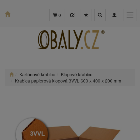
Toggle
Toggle
Togg
0
search
navigation
navig
Kartónové krabice
Klopové krabice
Krabica papierová klopová 3VVL 600 x 400 x 200 mm