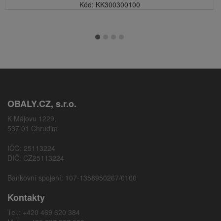
Kód: KK300300100
OBALY.CZ, s.r.o.
K Májovu 1229,
537 01 Chrudim
IČO: 25113224
DIČ: CZ25113224
Bankovní spojení: 107-1358950267/0100
Kontakty
Tel.: +420 469 620 384