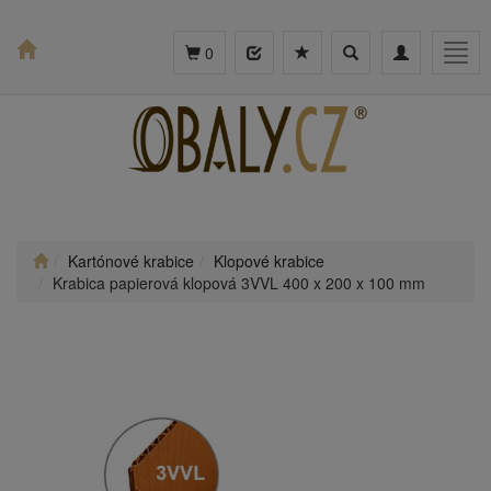
Toggle
Toggle
Togg
0
search
navigation
navig
Kartónové krabice
Klopové krabice
Krabica papierová klopová 3VVL 400 x 200 x 100 mm