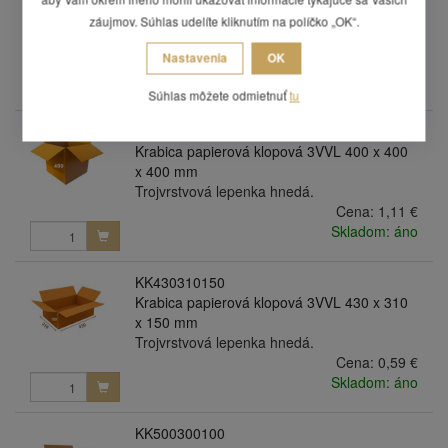
Krabica papierová klopová 3VVL 400 x 400
x 300 mm
záujmov. Súhlas udelíte kliknutím na políčko „OK“.
Trojvrstvová lepenka hnedá.
Nastavenia
OK
Cena:
0,95 €
Skladom: áno
Súhlas môžete odmietnuť
tu
KK400400400
Krabica papierová klopová 3VVL 400 x 400
x 400 mm
Trojvrstvová lepenka hnedá.
Cena:
1,11 €
Skladom: áno
KK430310150
Krabica papierová klopová 3VVL 430 x 310
x 150 mm
Trojvrstvová lepenka hnedá.
Cena:
0,59 €
Skladom: áno
KK500300100