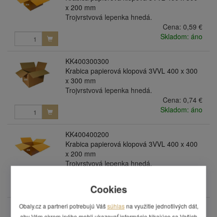
x 200 mm
Trojvrstvová lepenka hnedá.
Cena:
0,59 €
Skladom: áno
KK400300300
Krabica papierová klopová 3VVL 400 x 300
x 300 mm
Trojvrstvová lepenka hnedá.
Cena:
0,74 €
Skladom: áno
KK400400200
Krabica papierová klopová 3VVL 400 x 400
x 200 mm
Trojvrstvová lepenka hnedá.
Cena:
0,74 €
Skladom: áno
Cookies
Obaly.cz a partneri potrebujú Váš
súhlas
na využitie jednotlivých dát,
KK400400300
aby Vám okrem iného mohli ukazovať informácie týkajúce sa Vašich