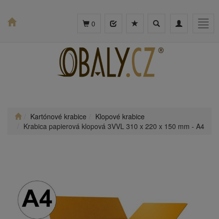
Toggle
Toggle
Togg
0
search
navigation
navig
Kartónové krabice
Klopové krabice
Krabica papierová klopová 3VVL 310 x 220 x 150 mm - A4