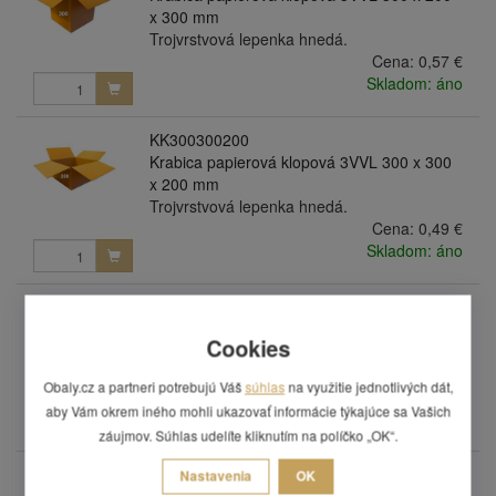
x 300 mm
Trojvrstvová lepenka hnedá.
Cena:
0,57 €
Skladom: áno
KK300300200
Krabica papierová klopová 3VVL 300 x 300
x 200 mm
Trojvrstvová lepenka hnedá.
Cena:
0,49 €
Skladom: áno
KK300300200/kostka
Krabica papierová klopová 3VVL 300 x 300
Cookies
x 200 mm s rylom 100 mm
Trojvrstvová lepenka hnedá.
Obaly.cz a partneri potrebujú Váš
súhlas
na využitie jednotlivých dát,
Cena:
0,53 €
aby Vám okrem iného mohli ukazovať informácie týkajúce sa Vašich
Skladom: áno
záujmov. Súhlas udelíte kliknutím na políčko „OK“.
KK300300300
Nastavenia
OK