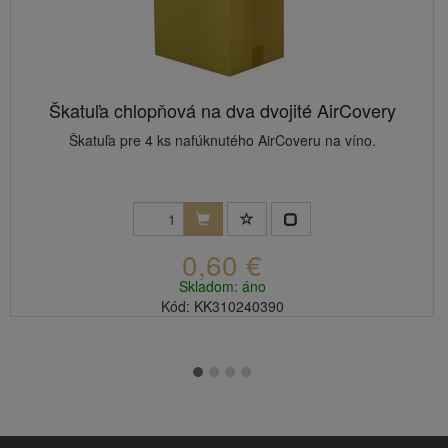
Škatuľa chlopňová na dva dvojité AirCovery
Škatuľa pre 4 ks nafúknutého AirCoveru na víno.
0,60 €
Skladom: áno
Kód: KK310240390