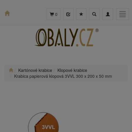
Toggle
Toggle
Togg
0
search
navigation
navig
Kartónové krabice
Klopové krabice
Krabica papierová klopová 3VVL 300 x 200 x 50 mm