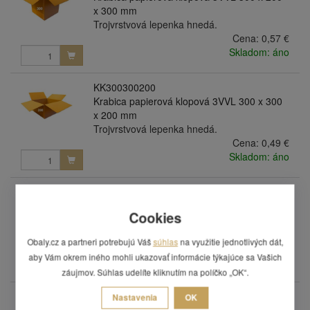
x 300 mm
Trojvrstvová lepenka hnedá.
Cena:
0,57 €
Skladom: áno
KK300300200
Krabica papierová klopová 3VVL 300 x 300
x 200 mm
Trojvrstvová lepenka hnedá.
Cena:
0,49 €
Skladom: áno
KK300300200/kostka
Krabica papierová klopová 3VVL 300 x 300
Cookies
x 200 mm s rylom 100 mm
Trojvrstvová lepenka hnedá.
Obaly.cz a partneri potrebujú Váš
súhlas
na využitie jednotlivých dát,
Cena:
0,53 €
aby Vám okrem iného mohli ukazovať informácie týkajúce sa Vašich
Skladom: áno
záujmov. Súhlas udelíte kliknutím na políčko „OK“.
KK300300300
Nastavenia
OK