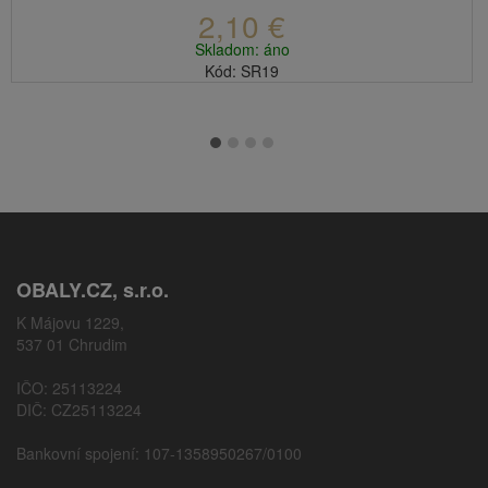
2,10 €
Skladom: áno
Kód: SR19
OBALY.CZ, s.r.o.
K Májovu 1229,
537 01 Chrudim
IČO: 25113224
DIČ: CZ25113224
Bankovní spojení: 107-1358950267/0100