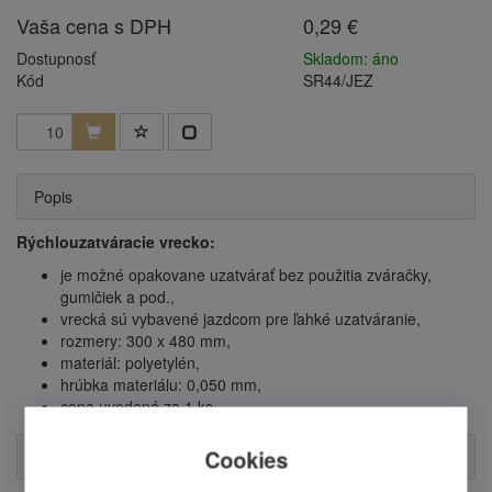
Vaša cena s DPH
0,29 €
Dostupnosť
Skladom: áno
Kód
SR44/JEZ
Popis
Rýchlouzatváracie vrecko:
je možné opakovane uzatvárať bez použitia zváračky,
gumičiek a pod.,
vrecká sú vybavené jazdcom pre ľahké uzatváranie,
rozmery: 300 x 480 mm,
materiál: polyetylén,
hrúbka materiálu: 0,050 mm,
cena uvedená za 1 ks.
Cookies
Otázka