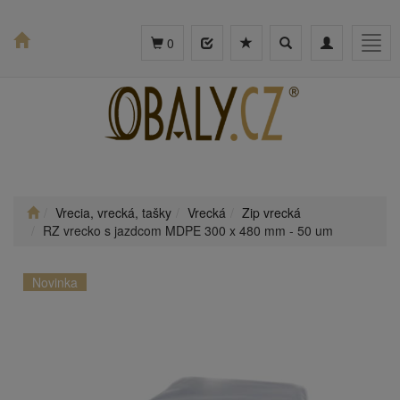
Toggle
Toggle
Togg
0
search
navigation
navig
Vrecia, vrecká, tašky
Vrecká
Zip vrecká
RZ vrecko s jazdcom MDPE 300 x 480 mm - 50 um
Novinka