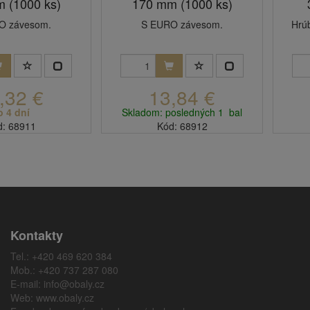
 (1000 ks)
170 mm (1000 ks)
O závesom.
S EURO závesom.
Hrú
,32 €
13,84 €
o 4 dní
Skladom: posledných 1 bal
d: 68911
Kód: 68912
Kontakty
Tel.: +420 469 620 384
Mob.: +420 737 287 080
E-mail:
info@obaly.cz
Web:
www.obaly.cz