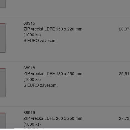
68915
ZIP vrecká LDPE 150 x 220 mm
20,37
(1000 ks)
S EURO závesom.
68918
ZIP vrecká LDPE 180 x 250 mm
25,51
(1000 ks)
S EURO závesom.
68919
ZIP vrecká LDPE 200 x 250 mm
27,73
(1000 ks)
S EURO závesom.