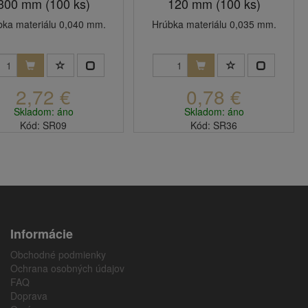
300 mm (100 ks)
120 mm (100 ks)
bka materiálu 0,040 mm.
Hrúbka materiálu 0,035 mm.
2,72 €
0,78 €
Skladom: áno
Skladom: áno
Kód: SR09
Kód: SR36
Informácie
Obchodné podmienky
Ochrana osobných údajov
FAQ
Doprava