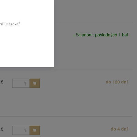
hli ukazovať
 €
Skladom: posledných 1 bal
 €
do 120 dní
 €
do 4 dní