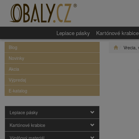
Lepiace pásky
Kartónové krabice
Blog
Vrecia, 
Novinky
Akcia
Výpredaj
E-katalog
Lepiace pásky
Kartónové krabice
Výplňový materiál