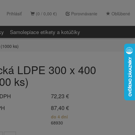
Prihlásiť
(0 / 0,00 €)
Porovnávanie
Obľúbené
ky
Samolepiace etikety a kotúčiky
(1000 ks)
cká LDPE 300 x 400
00 ks)
 DPH
72,23 €
PH
87,40 €
do 4 dní
68930