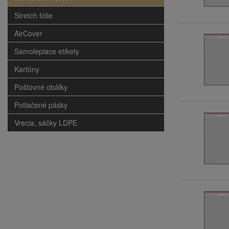
Stretch fólie
AirCover
Samolepiace etikety
Kartóny
Poštovné obálky
Potlačené pásky
Vrecia, sáčky LDPE