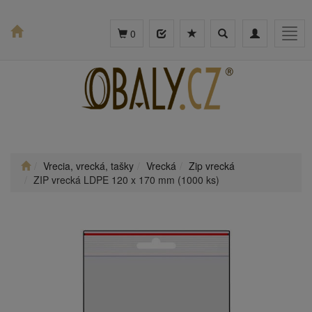
Toggle
Toggle
Togg
0
search
navigation
navig
Vrecia, vrecká, tašky
Vrecká
Zip vrecká
ZIP vrecká LDPE 120 x 170 mm (1000 ks)