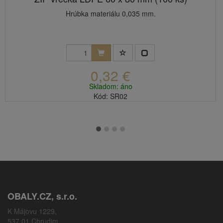
Hrúbka materiálu 0,035 mm.
0,32 €
Skladom: áno
Kód: SR02
OBALY.CZ, s.r.o.
K Májovu 1229,
537 01 Chrudim