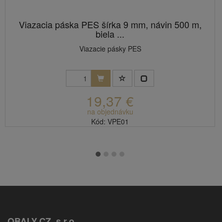
Viazacia páska PES šírka 9 mm, návin 500 m,
biela ...
Viazacie pásky PES
19,37 €
na objednávku
Kód: VPE01
OBALY.CZ, s.r.o.