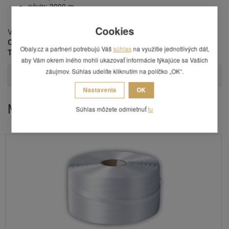
návin: 3000 m,
je ekologicky nezávadná a plně recyklovatelná.
Cookies
Vázací pásky jsou vhodné pro páskovací stroje
MOSCA,
CYKLOP, SMB, FERAG, STRAPEX , ORGAPACK, FROMM,
Obaly.cz a partneri potrebujú Váš
súhlas
na využitie jednotlivých dát,
TRANSPAK, REISOPACK, ZAPAK, MINIPACK, ROBOPAC.
aby Vám okrem iného mohli ukazovať informácie týkajúce sa Vašich
záujmov. Súhlas udelíte kliknutím na políčko „OK“.
Otázka
Nastavenia
OK
Mohlo by Vás zaujímať
Súhlas môžete odmietnuť
tu