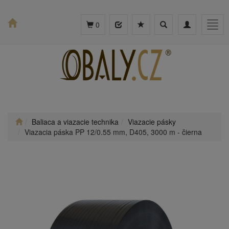
Toggle
Toggle
Togg
0
search
navigation
navig
Baliaca a viazacie technika
Viazacie pásky
Viazacia páska PP 12/0.55 mm, D405, 3000 m - čierna