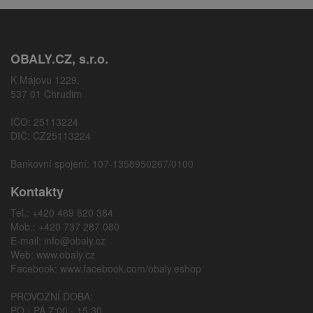
OBALY.CZ, s.r.o.
K Májovu 1229,
537 01 Chrudim
IČO: 25113224
DIČ: CZ25113224
Bankovní spojení: 107-1358950267/0100
Kontakty
Tel.: +420 469 620 384
Mob.: +420 737 287 080
E-mail:
info@obaly.cz
Web:
www.obaly.cz
Facebook:
www.facebook.com/obaly.eshop
PROVOZNÍ DOBA:
PO - PÁ 7:00 - 15:30