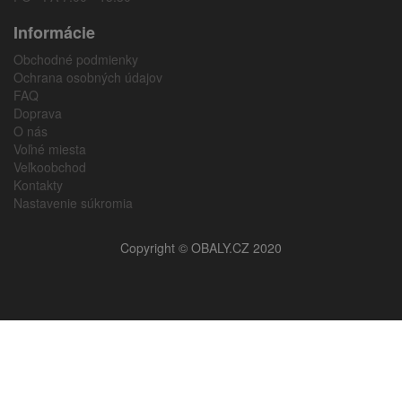
Informácie
Obchodné podmienky
Ochrana osobných údajov
FAQ
Doprava
O nás
Voľné miesta
Veľkoobchod
Kontakty
Nastavenie súkromia
Copyright © OBALY.CZ 2020