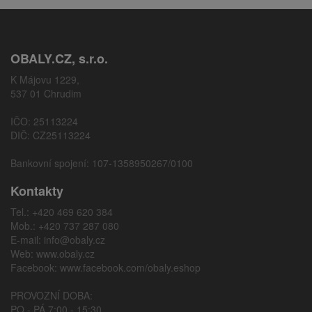
OBALY.CZ, s.r.o.
K Májovu 1229,
537 01 Chrudim
IČO: 25113224
DIČ: CZ25113224
Bankovní spojení: 107-1358950267/0100
Kontakty
Tel.: +420 469 620 384
Mob.: +420 737 287 080
E-mail:
info@obaly.cz
Web:
www.obaly.cz
Facebook:
www.facebook.com/obaly.eshop
PROVOZNÍ DOBA:
PO - PÁ 7:00 - 15:30