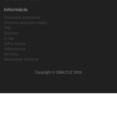
Informácie
Obchodné podmienky
Ochrana osobných údajov
FAQ
Doprava
O nás
Voľné miesta
Veľkoobchod
Kontakty
Nastavenie súkromia
Copyright © OBALY.CZ 2020