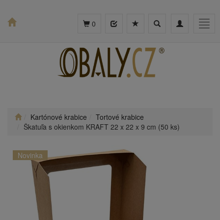
Toggle
Toggle
Togg
0
search
navigation
navig
Kartónové krabice
Tortové krabice
Škatuľa s okienkom KRAFT 22 x 22 x 9 cm (50 ks)
Novinka