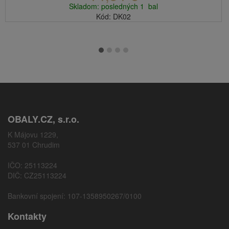
Skladom: posledných 1 bal
Kód: DK02
OBALY.CZ, s.r.o.
K Májovu 1229,
537 01 Chrudim
IČO: 25113224
DIČ: CZ25113224
Bankovní spojení: 107-1358950267/0100
Kontakty