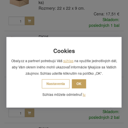
ks)
Rozmery: 22 x 22 x 9 cm.
Cena:
17,51 €
Skladom:
posledných 1 bal
DK05
Tortová krabica KRAFT 25 x 25 x 10 cm (50
ks)
Cookies
Rozmery: 25 x 25 x 10 cm.
Cena:
21,22 €
Obaly.cz a partneri potrebujú Váš
súhlas
na využitie jednotlivých dát,
Skladom:
aby Vám okrem iného mohli ukazovať informácie týkajúce sa Vašich
posledných 2 bal
záujmov. Súhlas udelíte kliknutím na políčko „OK“.
DK06
Nastavenia
OK
Tortová krabica KRAFT 28 x 28 x 10 cm (50
ks)
Súhlas môžete odmietnuť
tu
Rozmery: 28 x 28 x 10 cm.
Cena:
23,49 €
Skladom:
posledných 2 bal