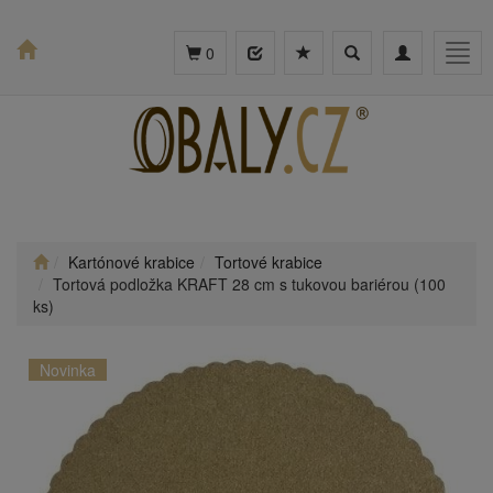
Toggle
Toggle
Togg
0
search
navigation
navig
Kartónové krabice
Tortové krabice
Tortová podložka KRAFT 28 cm s tukovou bariérou (100
ks)
Novinka