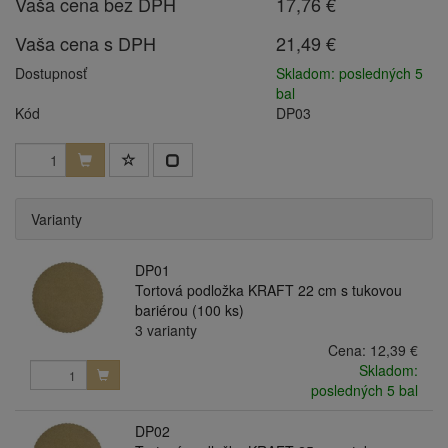
Vaša cena bez DPH
17,76 €
Vaša cena s DPH
21,49 €
Dostupnosť
Skladom: posledných 5
bal
Kód
DP03
Varianty
DP01
Tortová podložka KRAFT 22 cm s tukovou
bariérou (100 ks)
3 varianty
Cena:
12,39 €
Skladom:
posledných 5 bal
DP02