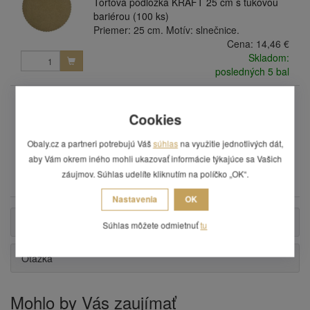
Tortová podložka KRAFT 25 cm s tukovou
bariérou (100 ks)
Priemer: 25 cm. Motív: slnečnice.
Cena:
14,46 €
Skladom:
posledných 5 bal
DP03
Tortová podložka KRAFT 28 cm s tukovou
Cookies
bariérou (100 ks)
Priemer: 28 cm. Motív: slnečnice.
Obaly.cz a partneri potrebujú Váš
súhlas
na využitie jednotlivých dát,
Cena:
17,76 €
aby Vám okrem iného mohli ukazovať informácie týkajúce sa Vašich
Skladom:
záujmov. Súhlas udelíte kliknutím na políčko „OK“.
posledných 5 bal
Nastavenia
OK
Popis
Súhlas môžete odmietnuť
tu
Otázka
Mohlo by Vás zaujímať