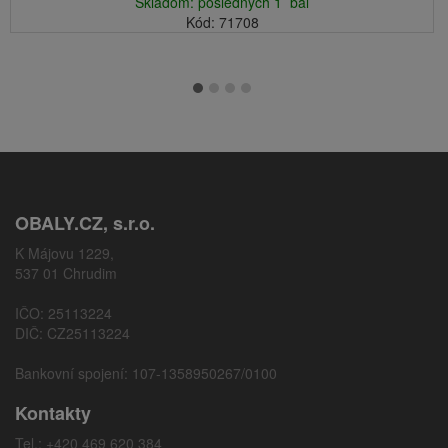
Skladom: posledných 1 bal
Kód: 71708
OBALY.CZ, s.r.o.
K Májovu 1229,
537 01 Chrudim
IČO: 25113224
DIČ: CZ25113224
Bankovní spojení: 107-1358950267/0100
Kontakty
Tel.: +420 469 620 384