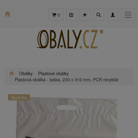
Toggle
Toggle
Togg
0
search
navigation
navig
Obálky
Plastové obálky
Plastová obálka - taška, 230 x 310 mm, PCR recyklát
Novinka