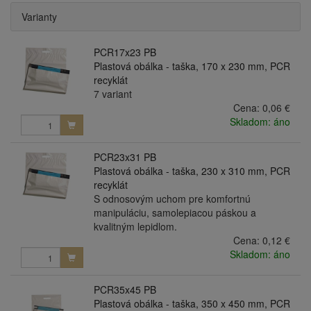
Varianty
PCR17x23 PB
Plastová obálka - taška, 170 x 230 mm, PCR
recyklát
7 variant
Cena:
0,06 €
Skladom: áno
PCR23x31 PB
Plastová obálka - taška, 230 x 310 mm, PCR
recyklát
S odnosovým uchom pre komfortnú
manipuláciu, samolepiacou páskou a
kvalitným lepidlom.
Cena:
0,12 €
Skladom: áno
PCR35x45 PB
Plastová obálka - taška, 350 x 450 mm, PCR