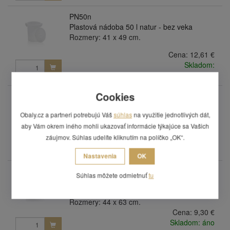
PN50n
Plastová nádoba 50 l natur - bez veka
Rozmery: 41 x 49 cm.
Cena:
12,61 €
Skladom:
posledných 3 ks
Cookies
PN50z
Plastová nádoba 50 l zelená - bez veka
Obaly.cz a partneri potrebujú Váš
súhlas
na využitie jednotlivých dát,
Rozmery: 41 x 49 cm.
aby Vám okrem iného mohli ukazovať informácie týkajúce sa Vašich
Cena:
10,33 €
záujmov. Súhlas udelíte kliknutím na políčko „OK“.
na objednávku
Nastavenia
OK
PN75c
Súhlas môžete odmietnuť
tu
Plastová nádoba 75 l čierny regranulát - bez
veka
Rozmery: 44 x 63 cm.
Cena:
9,30 €
Skladom: áno