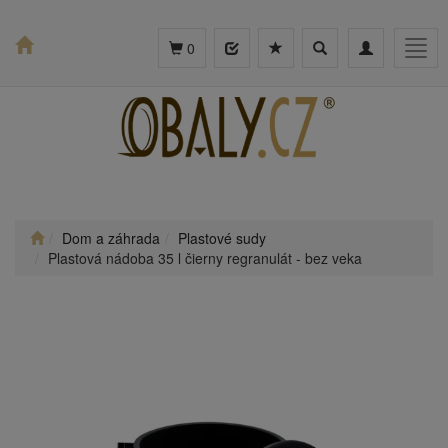
Toggle
Toggle
Togg
0
search
navigation
navig
Dom a záhrada
Plastové sudy
Plastová nádoba 35 l čierny regranulát - bez veka