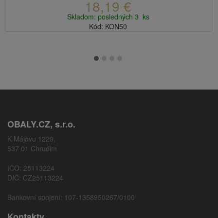
18,19 €
Skladom: posledných 3 ks
Kód: KON50
OBALY.CZ, s.r.o.
K Májovu 1229,
537 01 Chrudim
IČO: 25113224
DIČ: CZ25113224
Bankovní spojení: 107-1358950267/0100
Kontakty