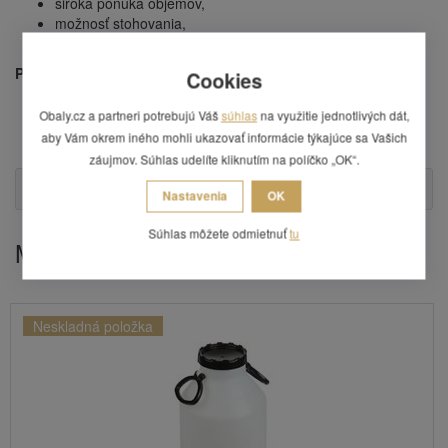
široká ponuka objemov,
možnosť stohovania,
2x plastové držadlo.
Parametre:
Cookies
priemer súdka: 410 mm,
Obaly.cz a partneri potrebujú Váš
súhlas
na využitie jednotlivých dát,
výška súdka: 418 mm,
aby Vám okrem iného mohli ukazovať informácie týkajúce sa Vašich
priemer hrdla: 282 mm.
záujmov. Súhlas udelíte kliknutím na políčko „OK“.
Otázka
Nastavenia
OK
Súhlas môžete odmietnuť
tu
Mohlo by Vás zaujímať
Neskladná položka