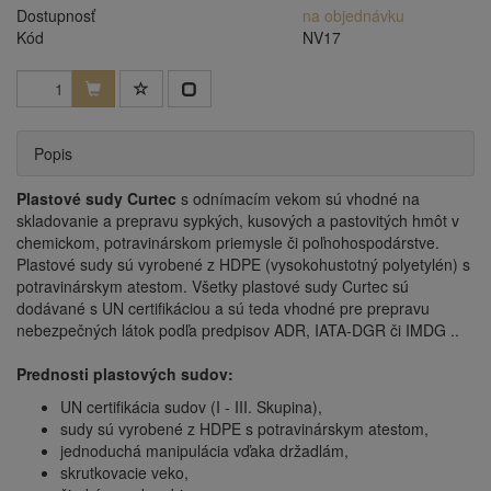
Dostupnosť
na objednávku
Kód
NV17
Popis
Plastové sudy Curtec
s odnímacím vekom sú vhodné na
skladovanie a prepravu sypkých, kusových a pastovitých hmôt v
chemickom, potravinárskom priemysle či poľnohospodárstve.
Plastové sudy sú vyrobené z HDPE (vysokohustotný polyetylén) s
potravinárskym atestom. Všetky plastové sudy Curtec sú
dodávané s UN certifikáciou a sú teda vhodné pre prepravu
nebezpečných látok podľa predpisov ADR, IATA-DGR či IMDG ..
Prednosti plastových sudov:
UN certifikácia sudov (I - III. Skupina),
sudy sú vyrobené z HDPE s potravinárskym atestom,
jednoduchá manipulácia vďaka držadlám,
skrutkovacie veko,