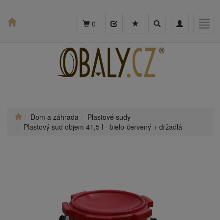
Toggle
Toggle
Togg
0
search
navigation
navig
Dom a záhrada
Plastové sudy
Plastový sud objem 41,5 l - bielo-červený + držadlá