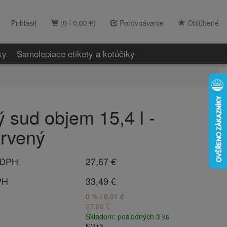
Prihlásiť
(0 / 0,00 €)
Porovnávanie
Obľúbené
ky
Samolepiace etikety a kotúčiky
ý sud objem 15,4 l -
ervený
 DPH
27,67 €
PH
33,49 €
0 % / 0,01 €
27,68 €
Skladom: posledných 3 ks
NV13