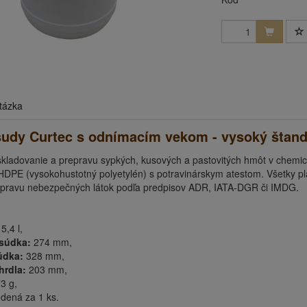
tázka
sudy Curtec s odnímacím vekom - vysoký štand
kladovanie a prepravu sypkých, kusových a pastovitých hmôt v chemic
HDPE (vysokohustotný polyetylén) s potravinárskym atestom. Všetky pl
pravu nebezpečných látok podľa predpisov ADR, IATA-DGR či IMDG.
5,4 l,
 súdka:
274 mm,
údka:
328 mm,
hrdla:
203 mm,
3 g,
dená za 1 ks.