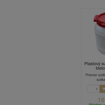
Plastový su
biel
Priemer súd
súdk
16
Skladom: 