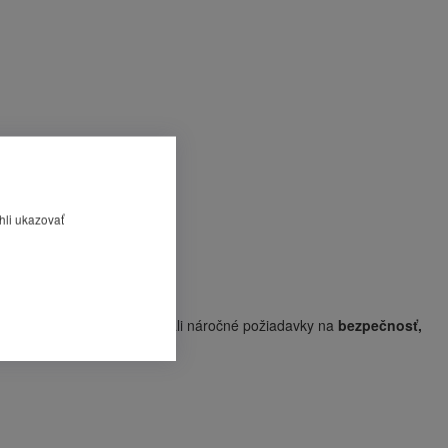
hli ukazovať
sú navrhnuté tak, aby spĺňali náročné požiadavky na
bezpečnosť,