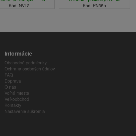
Kód: NV12
Kód: PN35n
Informácie
Obchodné podmienky
Ochrana osobných údajov
FAQ
Doprava
O nás
Voľné miesta
Veľkoobchod
Kontakty
Nastavenie súkromia