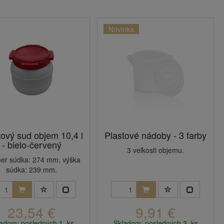
Novinka
tový sud objem 10,4 l
Plastové nádoby - 3 farby
- bielo-červený
3 veľkosti objemu.
er súdka: 274 mm, výška
súdka: 239 mm.
23,54 €
9,91 €
adom: posledných 1 ks
Skladom: posledných 3 ks