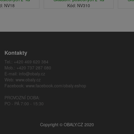
d: NV18
Kód: NV310
Kontakty
Tel.: +420 469 620 384
Mob.: +420 737 287 080
E-mail:
info@obaly.cz
Web:
www.obaly.cz
Facebook:
www.facebook.com/obaly.eshop
PROVOZNÍ DOBA:
PO - PÁ 7:00 - 15:30
Copyright © OBALY.CZ 2020