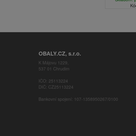
Kó
OBALY.CZ, s.r.o.
K Májovu 1229,
537 01 Chrudim
IČO: 25113224
DIČ: CZ25113224
Bankovní spojení: 107-1358950267/0100