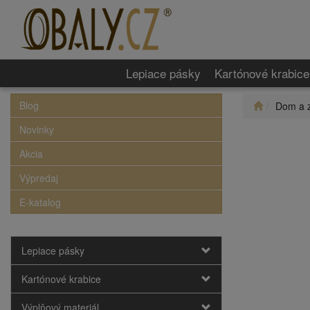
Lepiace pásky
Kartónové krabice
Blog
Dom a 
Novinky
Akcia
Výpredaj
E-katalog
Lepiace pásky
Kartónové krabice
Výplňový materiál