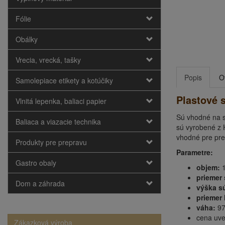
Fólie
Obálky
Vrecia, vrecká, tašky
Popis
O
Samolepiace etikety a kotúčiky
Plastové 
Vlnitá lepenka, baliaci papier
Sú vhodné na s
Baliaca a viazacie technika
sú vyrobené z 
vhodné pre pre
Produkty pre prepravu
Parametre:
Gastro obaly
objem:
1
priemer
Dom a záhrada
výška s
priemer 
váha:
97
cena uve
Zákazková výroba