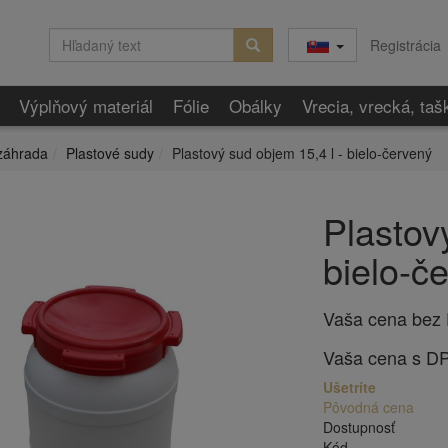
Registrácia
Výplňový materiál
Fólie
Obálky
Vrecia, vrecká, taš
záhrada
Plastové sudy
Plastový sud objem 15,4 l - bielo-červený
Plastov
bielo-č
Vaša cena bez
Vaša cena s D
Ušetríte
Pôvodná cena
Dostupnosť
Kód