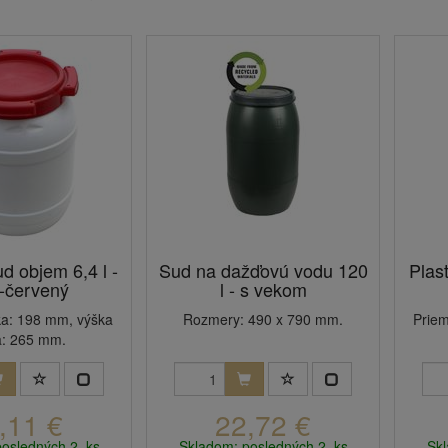
d objem 6,4 l -
Sud na dažďovú vodu 120
Plas
o-červený
l - s vekom
ka: 198 mm, výška
Rozmery: 490 x 790 mm.
Priem
a: 265 mm.
,11 €
22,72 €
posledných 2 ks
Skladom: posledných 2 ks
Skl