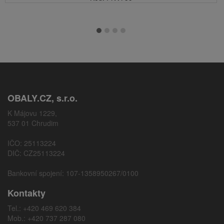
OBALY.CZ, s.r.o.
K Májovu 1229,
537 01 Chrudim
IČO: 25113224
DIČ: CZ25113224
Bankovní spojení: 107-1358950267/0100
Kontakty
Tel.: +420 469 620 384
Mob.: +420 737 287 080