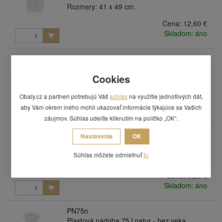
Rozmery: 41 x 49 cm.
Cena:
12,60 €
Skladom: áno
PN50z
Plastová nádoba 50 l zelená - bez veka
Cookies
Rozmery: 41 x 49 cm.
Cena:
10,33 €
Obaly.cz a partneri potrebujú Váš
súhlas
na využitie jednotlivých dát,
Skladom:
aby Vám okrem iného mohli ukazovať informácie týkajúce sa Vašich
posledných 5 ks
záujmov. Súhlas udelíte kliknutím na políčko „OK“.
PN75c
Nastavenia
OK
Plastová nádoba 75 l čierny regranulát - bez
Súhlas môžete odmietnuť
tu
veka
Rozmery: 44 x 63 cm.
Cena:
9,29 €
Skladom: áno
PN75n
Plastová nádoba 75 l natur - bez veka