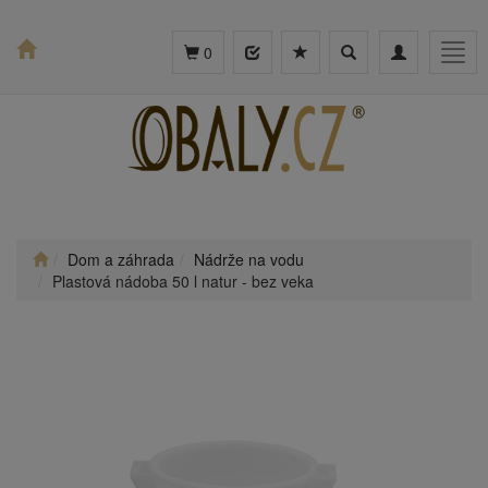
Toggle
Toggle
Togg
0
search
navigation
navig
Dom a záhrada
Nádrže na vodu
Plastová nádoba 50 l natur - bez veka