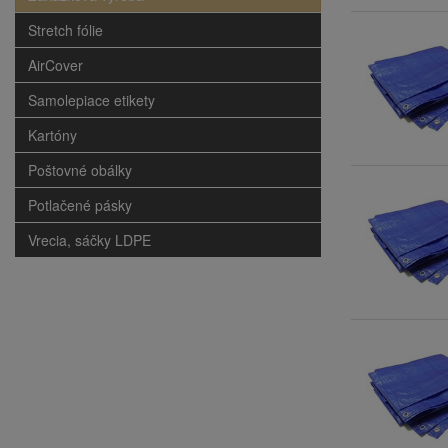
Stretch fólie
AirCover
Samolepiace etikety
Kartóny
Poštovné obálky
Potlačené pásky
Vrecia, sáčky LDPE