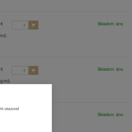
 €
Skladom: áno
/m2.
 €
Skladom: áno
 g/m2.
hli ukazovať
 €
Skladom: áno
 g/m2.