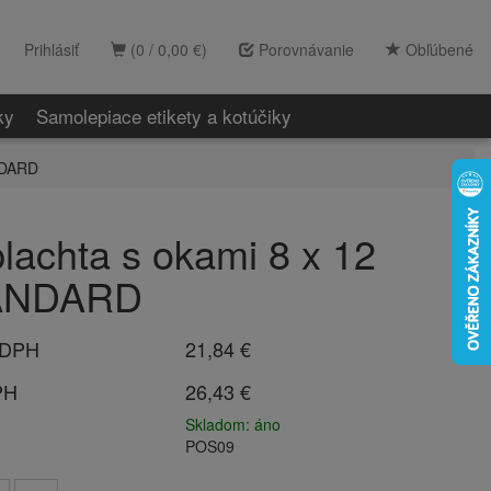
Prihlásiť
(0 / 0,00 €)
Porovnávanie
Obľúbené
ky
Samolepiace etikety a kotúčiky
ANDARD
plachta s okami 8 x 12
TANDARD
 DPH
21,84 €
PH
26,43 €
Skladom: áno
POS09