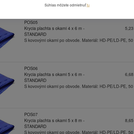
Súhlas môžete odmietnuť
tu
POS05
Krycia plachta s okami 4 x 6 m -
5,23
ŠTANDARD
S kovovými okami po obvode. Materiál: HD-PE/LD-PE, 50
POS06
Krycia plachta s okami 5 x 6 m -
6,68
ŠTANDARD
S kovovými okami po obvode. Materiál: HD-PE/LD-PE, 50
POS07
Krycia plachta s okami 5 x 8 m -
8,65
ŠTANDARD
S kovovými okami po obvode. Materiál: HD-PE/LD-PE, 50