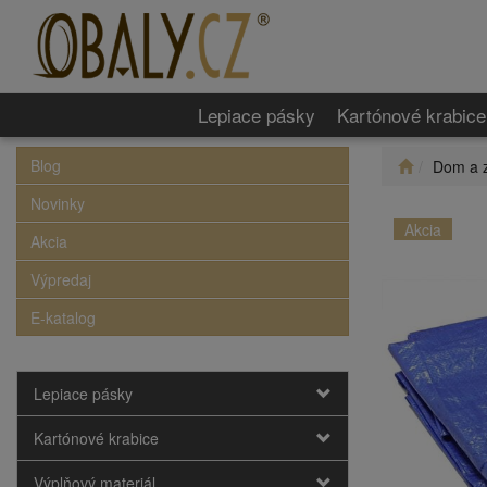
Lepiace pásky
Kartónové krabice
Blog
Dom a 
Novinky
Akcia
Akcia
Výpredaj
E-katalog
Lepiace pásky
Kartónové krabice
Výplňový materiál