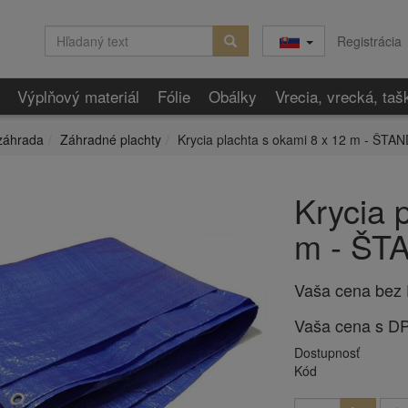
Registrácia
Výplňový materiál
Fólie
Obálky
Vrecia, vrecká, taš
záhrada
Záhradné plachty
Krycia plachta s okami 8 x 12 m - ŠT
Krycia 
m - Š
Vaša cena bez
Vaša cena s D
Dostupnosť
Kód