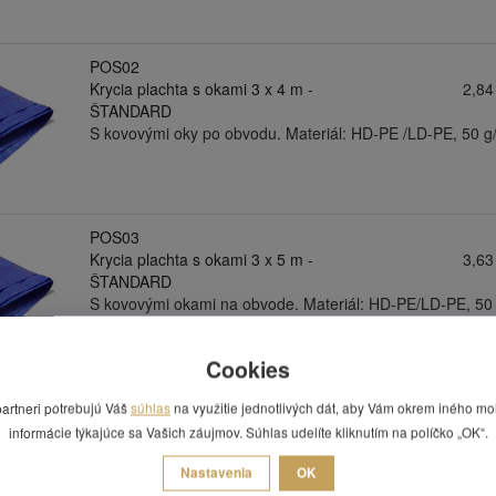
POS02
Krycia plachta s okami 3 x 4 m -
2,84
ŠTANDARD
S kovovými oky po obvodu. Materiál: HD-PE /LD-PE, 50 g
POS03
Krycia plachta s okami 3 x 5 m -
3,63
ŠTANDARD
S kovovými okami na obvode. Materiál: HD-PE/LD-PE, 50
Cookies
POS04
partneri potrebujú Váš
súhlas
na využitie jednotlivých dát, aby Vám okrem iného mo
Krycia plachta s okami 4 x 5 m -
4,41
informácie týkajúce sa Vašich záujmov. Súhlas udelíte kliknutím na políčko „OK“.
ŠTANDARD
S kovovými okami po obvode. Materiál: HD-PE/LD-PE, 50
Nastavenia
OK