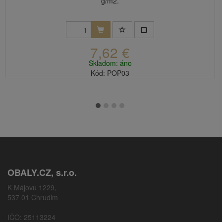
g/m2.
7,62 €
Skladom: áno
Kód: POP03
OBALY.CZ, s.r.o.
K Májovu 1229,
537 01 Chrudim
IČO: 25113224