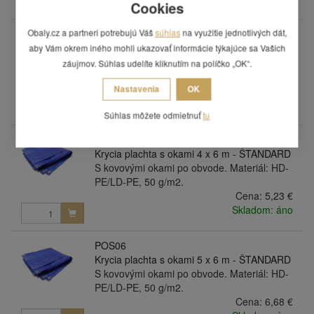
Cookies
Obaly.cz a partneri potrebujú Váš
súhlas
na využitie jednotlivých dát,
POS04
Krycia plachta s okami 4 x 5 m - ŠTANDARD
aby Vám okrem iného mohli ukazovať informácie týkajúce sa Vašich
S kovovými okami po obvode. Materiál: HD-
záujmov. Súhlas udelíte kliknutím na políčko „OK“.
PE/LD-PE, 50 g/m2.
Nastavenia
OK
Cena:
4,41 €
Skladom: áno
Súhlas môžete odmietnuť
tu
POS05
Krycia plachta s okami 4 x 6 m - ŠTANDARD
S kovovými okami po obvode. Materiál: HD-
PE/LD-PE, 50 g/m2.
Cena:
5,23 €
Skladom: áno
POS06
Krycia plachta s okami 5 x 6 m - ŠTANDARD
S kovovými okami po obvode. Materiál: HD-
PE/LD-PE, 50 g/m2.
Cena:
6,68 €