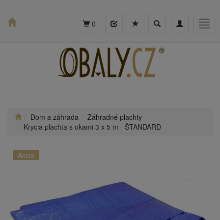
Toggle
Toggle
Togg
0
search
navigation
navig
Dom a záhrada
Záhradné plachty
Krycia plachta s okami 3 x 5 m - ŠTANDARD
Akcia