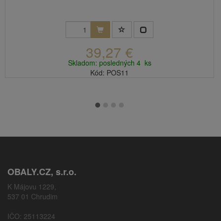
39,27 €
Skladom: posledných 4 ks
Kód: POS11
OBALY.CZ, s.r.o.
K Májovu 1229,
537 01 Chrudim
IČO: 25113224