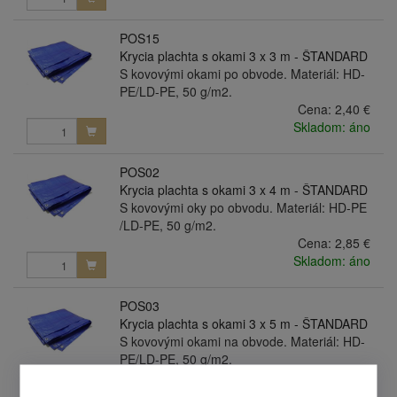
POS15
Krycia plachta s okami 3 x 3 m - ŠTANDARD
S kovovými okami po obvode. Materiál: HD-
PE/LD-PE, 50 g/m2.
Cena:
2,40 €
Skladom: áno
POS02
Krycia plachta s okami 3 x 4 m - ŠTANDARD
S kovovými oky po obvodu. Materiál: HD-PE
/LD-PE, 50 g/m2.
Cena:
2,85 €
Skladom: áno
POS03
Krycia plachta s okami 3 x 5 m - ŠTANDARD
S kovovými okami na obvode. Materiál: HD-
PE/LD-PE, 50 g/m2.
Cena:
3,64 €
Skladom: áno