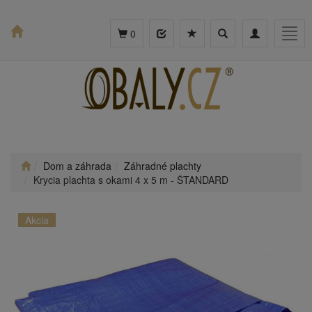
Toggle
Toggle
Togg
0
search
navigation
navig
Dom a záhrada
Záhradné plachty
Krycia plachta s okami 4 x 5 m - ŠTANDARD
Akcia