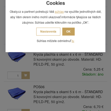
Cookies
Obaly.cz a partneri potrebujú Váš
súhlas
na využitie jednotlivých dát,
POS04
Krycia plachta s okami 4 x 5 m - ŠTANDARD
aby Vám okrem iného mohli ukazovať informácie týkajúce sa Vašich
S kovovými okami po obvode. Materiál: HD-
záujmov. Súhlas udelíte kliknutím na políčko „OK“.
PE/LD-PE, 50 g/m2.
Nastavenia
OK
Cena:
4,42 €
Skladom: áno
Súhlas môžete odmietnuť
tu
POS05
Krycia plachta s okami 4 x 6 m - ŠTANDARD
S kovovými okami po obvode. Materiál: HD-
PE/LD-PE, 50 g/m2.
Cena:
5,25 €
Skladom: áno
POS06
Krycia plachta s okami 5 x 6 m - ŠTANDARD
S kovovými okami po obvode. Materiál: HD-
PE/LD-PE, 50 g/m2.
Cena:
6,70 €