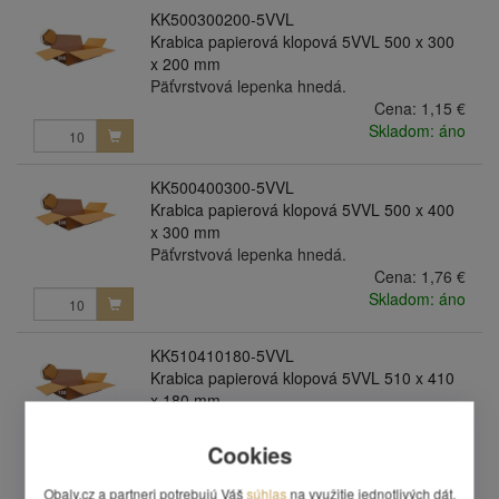
KK500300200-5VVL
Krabica papierová klopová 5VVL 500 x 300
x 200 mm
Päťvrstvová lepenka hnedá.
Cena:
1,15 €
Skladom: áno
KK500400300-5VVL
Krabica papierová klopová 5VVL 500 x 400
x 300 mm
Päťvrstvová lepenka hnedá.
Cena:
1,76 €
Skladom: áno
KK510410180-5VVL
Krabica papierová klopová 5VVL 510 x 410
x 180 mm
Päťvrstvová lepenka hnedá.
Cena:
1,65 €
Cookies
Skladom: áno
Obaly.cz a partneri potrebujú Váš
súhlas
na využitie jednotlivých dát,