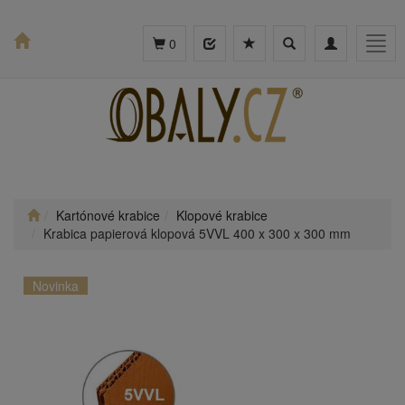
Toggle
Toggle
Togg
0
search
navigation
navig
Kartónové krabice
Klopové krabice
Krabica papierová klopová 5VVL 400 x 300 x 300 mm
Novinka