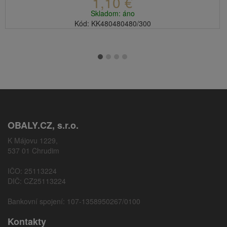
1,10 €
Skladom: áno
Kód: KK480480480/300
OBALY.CZ, s.r.o.
K Májovu 1229,
537 01 Chrudim
IČO: 25113224
DIČ: CZ25113224
Bankovní spojení: 107-1358950267/0100
Kontakty