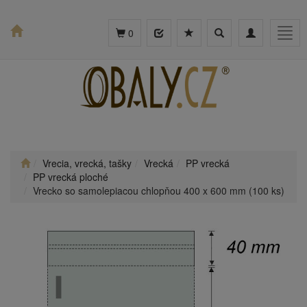
Toggle
Toggle
Togg
0
search
navigation
navig
Vrecia, vrecká, tašky
Vrecká
PP vrecká
PP vrecká ploché
Vrecko so samolepiacou chlopňou 400 x 600 mm (100 ks)