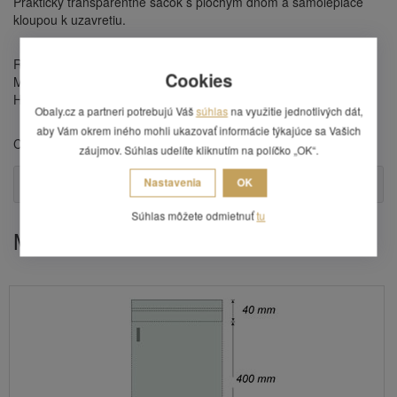
Praktický transparentné sáčok s plochým dnom a samolepiace
kloupou k uzavretiu.
Rozmer vrecka: 400 x 600 mm + 40 mm chlopňa
Cookies
Materiál: PP
Hrúbka: 40 um
Obaly.cz a partneri potrebujú Váš
súhlas
na využitie jednotlivých dát,
aby Vám okrem iného mohli ukazovať informácie týkajúce sa Vašich
Cena je uvedená za 1 balenie. Balenie obsahuje 100 ks vreciek.
záujmov. Súhlas udelíte kliknutím na políčko „OK“.
Nastavenia
OK
Otázka
Súhlas môžete odmietnuť
tu
Mohlo by Vás zaujímať