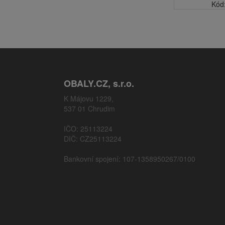
Kód
OBALY.CZ, s.r.o.
K Májovu 1229,
537 01 Chrudim
IČO: 25113224
DIČ: CZ25113224
Bankovní spojení: 107-1358950267/0100