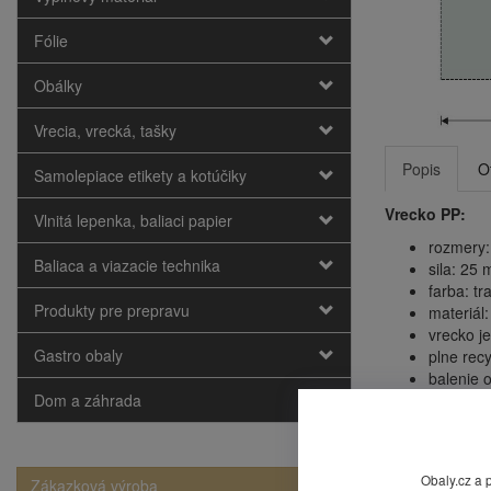
Fólie
Obálky
Vrecia, vrecká, tašky
Popis
O
Samolepiace etikety a kotúčiky
Vrecko PP:
Vlnitá lepenka, baliaci papier
rozmery:
Baliaca a viazacie technika
sila: 25 
farba: t
Produkty pre prepravu
materiál:
vrecko je
Gastro obaly
plne recy
balenie 
Dom a záhrada
cena uve
Mohlo by
Obaly.cz a 
Zákazková výroba