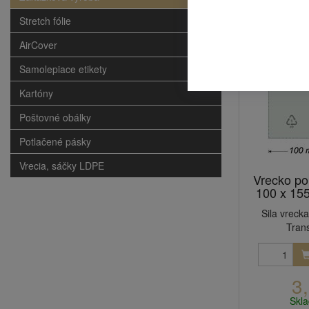
Stretch fólie
Novinka
AirCover
Samolepiace etikety
Kartóny
Poštovné obálky
Potlačené pásky
Vrecia, sáčky LDPE
Vrecko po
100 x 15
Sila vrecka
Tran
3
Skl