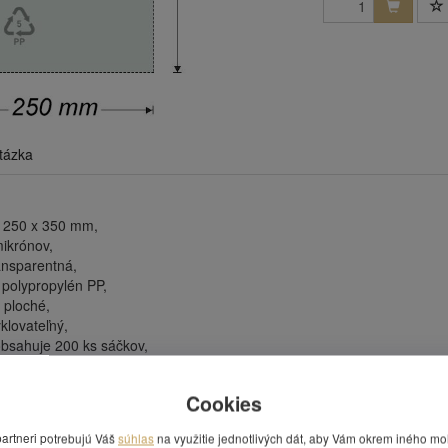
tázka
 250 x 350 mm,
mikrónov,
ransparentná,
 polypropylén PP,
 ploché,
klovateľný,
obsahuje 200 ks sáčkov,
dená za 1 balenie.
Cookies
 Vás zaujímať
partneri potrebujú Váš
súhlas
na využitie jednotlivých dát, aby Vám okrem iného mo