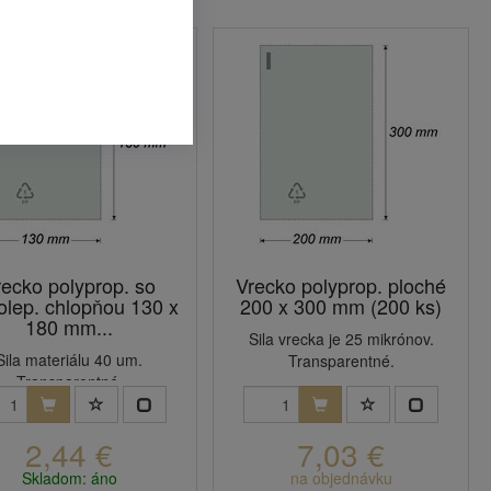
recko polyprop. so
Vrecko polyprop. ploché
lep. chlopňou 130 x
200 x 300 mm (200 ks)
180 mm...
Sila vrecka je 25 mikrónov.
Sila materiálu 40 um.
Transparentné.
Transparentné.
2,44 €
7,03 €
Skladom: áno
na objednávku