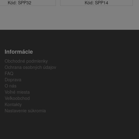
Kód: SPP32
Kód: SPP14
Informácie
Obchodné podmienky
Ochrana osobných údajov
FAQ
Doprava
O nás
Voľné miesta
Veľkoobchod
Kontakty
Nastavenie súkromia