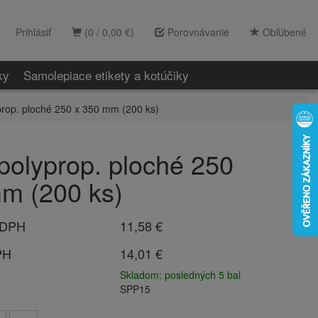
Prihlásiť
(0 / 0,00 €)
Porovnávanie
Obľúbené
ky
Samolepiace etikety a kotúčiky
prop. ploché 250 x 350 mm (200 ks)
polyprop. ploché 250
m (200 ks)
 DPH
11,58 €
PH
14,01 €
Skladom: posledných 5 bal
SPP15