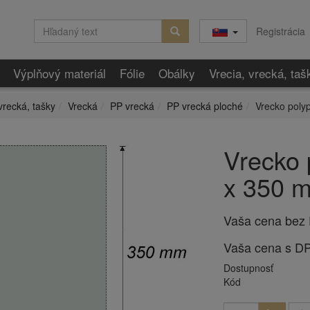
Registrácia
Výplňový materiál
Fólie
Obálky
Vrecia, vrecká, taš
vrecká, tašky
Vrecká
PP vrecká
PP vrecká ploché
Vrecko poly
Vrecko 
x 350 m
Vaša cena bez
Vaša cena s D
Dostupnosť
Kód