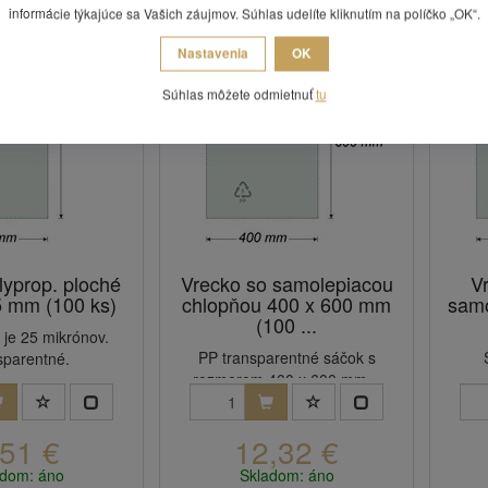
informácie týkajúce sa Vašich záujmov. Súhlas udelíte kliknutím na políčko „OK“.
Nastavenia
OK
Súhlas môžete odmietnuť
tu
lyprop. ploché
Vrecko so samolepiacou
V
5 mm (100 ks)
chlopňou 400 x 600 mm
samo
(100 ...
 je 25 mikrónov.
PP transparentné sáčok s
sparentné.
rozmerom 400 x 600 mm +
veľkosť klo...
,51 €
12,32 €
adom: áno
Skladom: áno