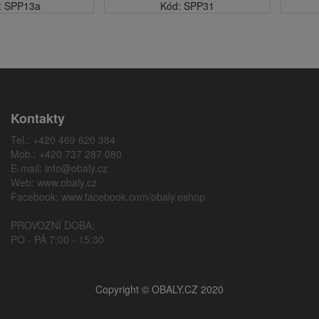
: SPP13a
Kód: SPP31
Kontakty
Tel.: +420 469 620 384
Mob.: +420 737 287 080
E-mail:
info@obaly.cz
Web:
www.obaly.cz
Facebook:
www.facebook.com/obaly.eshop
PROVOZNÍ DOBA:
PO - PÁ 7:00 - 15:30
Copyright © OBALY.CZ 2020