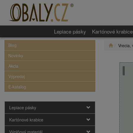
Lepiace pásky
Kartónové krabice
Blog
Vrecia, 
Novinky
Akcia
Výpredaj
E-katalog
Lepiace pásky
Kartónové krabice
Výplňový materiál