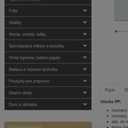
Fólie
Obálky
Vrecia, vrecká, tašky
Samolepiace etikety a kotúčiky
Vlnitá lepenka, baliaci papier
Baliaca a viazacie technika
Produkty pre prepravu
Popis
O
Gastro obaly
Vrecko PP:
Dom a záhrada
rozmery:
rozmery 
sila: 40 
Zákazková výroba
farba: t