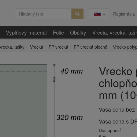
Registrácia
Výplňový materiál
Fólie
Obálky
Vrecia, vrecká, taš
vrecká, tašky
Vrecká
PP vrecká
PP vrecká ploché
Vrecko poly
Vrecko 
chlopň
mm (10
Vaša cena bez
Vaša cena s D
Dostupnosť
Kód