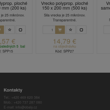
lyprop. ploché
Vrecko polyprop. ploché
V
0 mm (200 ks)
150 x 200 mm (500 ks)
samo
 je 25 mikrónov.
Sila vrecka je 25 mikrónov.
sparentné.
Transparentné.
,57 €
14,79 €
osledných 5 bal
na objednávku
: SPP15
Kód: SPP27
Kontakty
Tel.: +420 469 620 384
Mob.: +420 737 287 080
E-mail:
info@obaly.cz