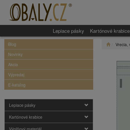
Lepiace pásky
Kartónové krabice
Blog
Vrecia, 
Novinky
Akcia
Výpredaj
E-katalog
Lepiace pásky
Kartónové krabice
Výplňový materiál