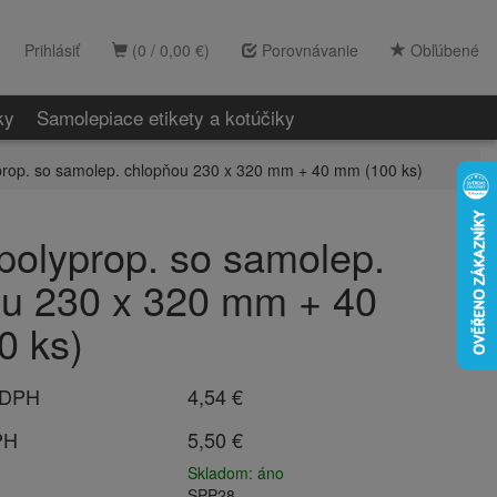
Prihlásiť
(0 / 0,00 €)
Porovnávanie
Obľúbené
ky
Samolepiace etikety a kotúčiky
prop. so samolep. chlopňou 230 x 320 mm + 40 mm (100 ks)
polyprop. so samolep.
ou 230 x 320 mm + 40
0 ks)
 DPH
4,54 €
PH
5,50 €
Skladom: áno
SPP28