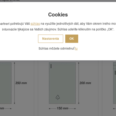
 polypropylén PP,
m dnom a samolepiacou chlopňou na uzavretie,
Cookies
klovateľný,
obsahuje 100 ks sáčkov,
partneri potrebujú Váš
súhlas
na využitie jednotlivých dát, aby Vám okrem iného mo
dená za 1 balenie,
informácie týkajúce sa Vašich záujmov. Súhlas udelíte kliknutím na políčko „OK“.
a vrecku je vzduchový otvor, neslúži teda ako ochrana pred vlhkom!
Nastavenia
OK
 Vás zaujímať
Súhlas môžete odmietnuť
tu