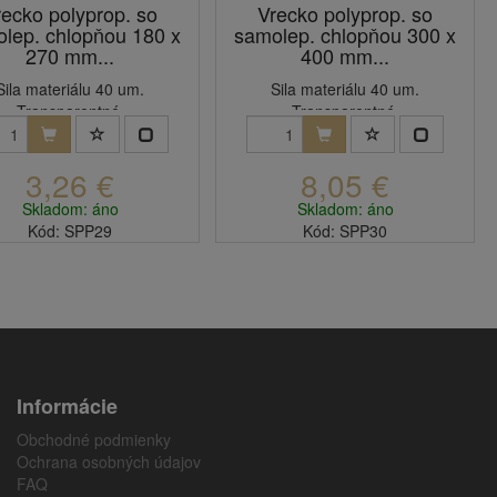
recko polyprop. so
Vrecko polyprop. so
lep. chlopňou 180 x
samolep. chlopňou 300 x
270 mm...
400 mm...
Sila materiálu 40 um.
Sila materiálu 40 um.
Transparentné.
Transparentné.
3,26 €
8,05 €
Skladom: áno
Skladom: áno
Kód: SPP29
Kód: SPP30
Informácie
Obchodné podmienky
Ochrana osobných údajov
FAQ