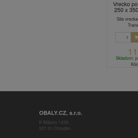
Vrecko po
250 x 35
Sila vrecka
Tran
11
Skladom: p
Kód
OBALY.CZ, s.r.o.
K Májovu 1229,
537 01 Chrudim