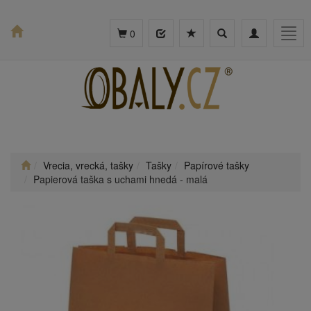
Toggle
Toggle
Togg
0
search
navigation
navig
Vrecia, vrecká, tašky
Tašky
Papírové tašky
Papierová taška s uchami hnedá - malá