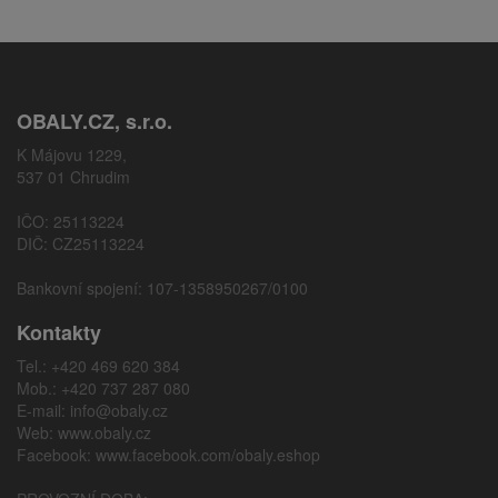
OBALY.CZ, s.r.o.
K Májovu 1229,
537 01 Chrudim
IČO: 25113224
DIČ: CZ25113224
Bankovní spojení: 107-1358950267/0100
Kontakty
Tel.: +420 469 620 384
Mob.: +420 737 287 080
E-mail:
info@obaly.cz
Web:
www.obaly.cz
Facebook:
www.facebook.com/obaly.eshop