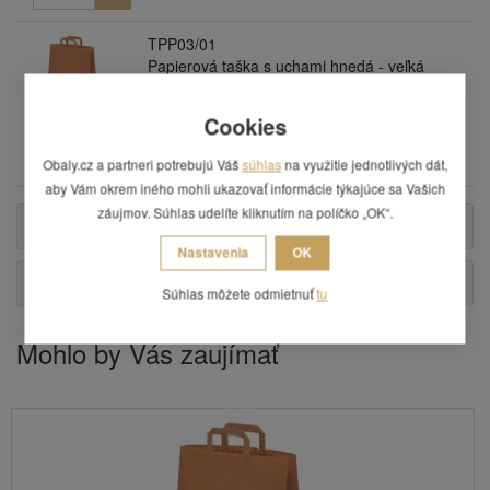
TPP03/01
Papierová taška s uchami hnedá - veľká
Plne recyklovateľná. Rozmery: 32 x 15 x 43
cm (+/- 2cm).
Cookies
Cena:
0,24 €
Skladom: áno
Obaly.cz a partneri potrebujú Váš
súhlas
na využitie jednotlivých dát,
aby Vám okrem iného mohli ukazovať informácie týkajúce sa Vašich
záujmov. Súhlas udelíte kliknutím na políčko „OK“.
Popis
Nastavenia
OK
Otázka
Súhlas môžete odmietnuť
tu
Mohlo by Vás zaujímať