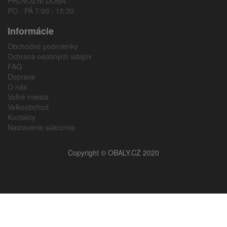
PROVOZNÍ DOBA:
PO - PÁ 7:00 - 15:30
Informácie
Obchodné podmienky
Ochrana osobných údajov
FAQ
Doprava
O nás
Voľné miesta
Veľkoobchod
Kontakty
Nastavenie súkromia
Copyright © OBALY.CZ 2020