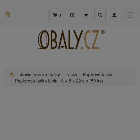
Toggle
Toggle
Togg
0
search
navigation
navig
Vrecia, vrecká, tašky
Tašky
Papírové tašky
Papierová taška biela 18 + 8 x 22 cm (50 ks)