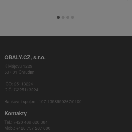
OBALY.CZ, s.r.o.
K Májovu 1229,
537 01 Chrudim
IČO: 25113224
DIČ: CZ25113224
Bankovní spojení: 107-1358950267/0100
Kontakty
Tel.: +420 469 620 384
Mob.: +420 737 287 080