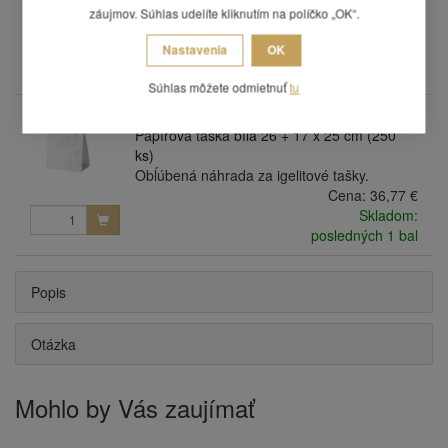
Obĺúbená náhrada za igelitové tašky.
záujmov. Súhlas udelíte kliknutím na políčko „OK“.
Cena:
54,64 €
Nastavenia
OK
Skladom:
posledných 2 bal
Súhlas môžete odmietnuť
tu
47026
Papírová taška bílá 26 + 17 x 25 cm (250
ks)
Obĺúbená náhrada za igelitové tašky.
Cena:
36,77 €
Skladom:
posledných 1 bal
Popis
Otázka
Mohlo by Vás zaujímať